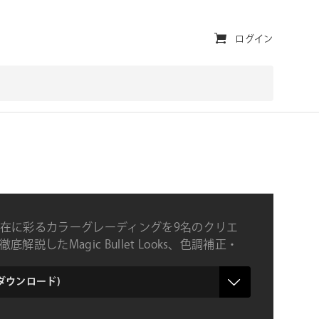
ユ
ログイン
ー
テ
ィ
リ
テ
ィ・
ナ
在に彩るカラーグレーディングを9名のクリエ
ビ
底解説したMagic Bullet Looks、色調補正・
レーディング解説書籍
ゲ
ー