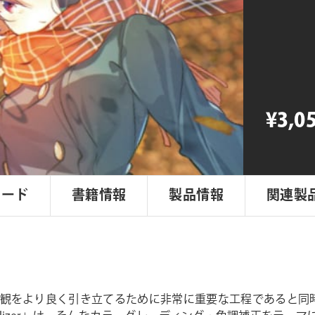
態
Visualizer
個
¥3,0
ロード
書籍情報
製品情報
関連製
世界観をより良く引き立てるために非常に重要な工程であると同