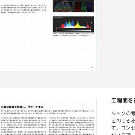
工程間を行
ルックの
とのでき
す。コン