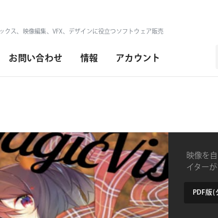
ックス、映像編集、VFX、デザインに役立つソフトウェア販売
お問い合わせ
情報
アカウント
映像を自
イターが徹
カラーグ
納
品
形
Magic