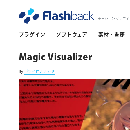
Flashback Japan Inc
モーショングラフィ
プ
プラグイン
ソフトウェア
素材・書籍
ラ
イ
Magic Visualizer
マ
リ・
By
ギンイロオオカミ
ナ
ビ
ゲ
ー
シ