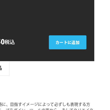
シ
ョ
ン
50
税込
カートに追加
品
時に、目指すイメージによって必ずしも表現する方