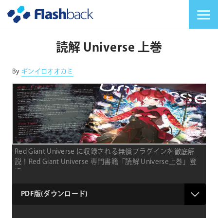
Flashback Japan Inc
メニューを切り替
読解 Universe 上巻
By
ギンイロオオカミ
Red Giant Universe に収録される無償プラグインを徹底解
説！Red Giant Universe 専門書籍「読解 Universe上巻」登
場
納
品
形