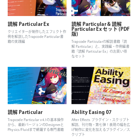
読解 Particular Ex
読解 Particular & 読解
Particular Ex セット (PDF
クリエイターが制作したエフェクト作
版)
例を解説したTrapcode Particular書
籍の実践編
Trapcode Particularの解説書籍「読
解 Particular」と、実践編・作例編書
籍「読解 Particular Ex」のお買い得
なセット
読解 Particular
Ability Easing 07
Trapcode Particular v4.1の基本操作
After Effects プラグイン・スクリプト
から、最新バージョンのDesignerと
解説、刊行物・第七弾！表現の幅を広
Physics/Fluidまで網羅する専門書籍
げ制作に変化を加えるプラグイン／ス
クリプト