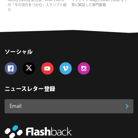
Ability Easing 第五弾！After Effects
プラグイン Magic Bullet Looks を丁
の「今の流れをつかむ」スクリプト紹
寧に解説した専門書籍
介
ソーシャル
Follow us on Facebook
Follow us on Twitter
Follow us on YouTube
Follow us on Vimeo
Follow us on Instagram
ニュースレター登録
Email
登
ア
ド
録
レ
ス