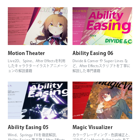
Motion Theater
Ability Easing 06
Live2D、Spine、After Effectsを利用
Divide & Corner や Super Lines な
したキャラクターイラストアニメーシ
ど、After Effectsスクリプトを丁寧に
ョンの解説書籍
解説した専門書籍
Ability Easing 05
Magic Visualizer
Wind、Springy FXを徹底解説、
カラーグレーディング・色調補正と、