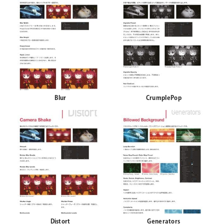
Blur
CrumplePop
Distort
Generators