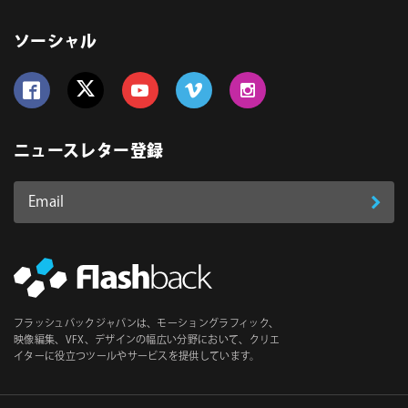
ソーシャル
Follow us on Facebook
Follow us on Twitter
Follow us on YouTube
Follow us on Vimeo
Follow us on Instagram
ニュースレター登録
Email
登
ア
ド
録
レ
ス
*
必
フラッシュバックジャパンは、モーショングラフィック、
須
映像編集、VFX、デザインの幅広い分野において、クリエ
イターに役立つツールやサービスを提供しています。