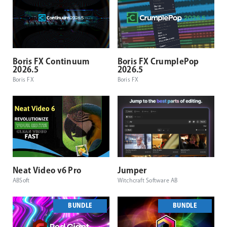
Boris FX Continuum
Boris FX CrumplePop
2026.5
2026.5
Boris FX
Boris FX
Neat Video v6 Pro
Jumper
ABSoft
Witchcraft Software AB
BUNDLE
BUNDLE