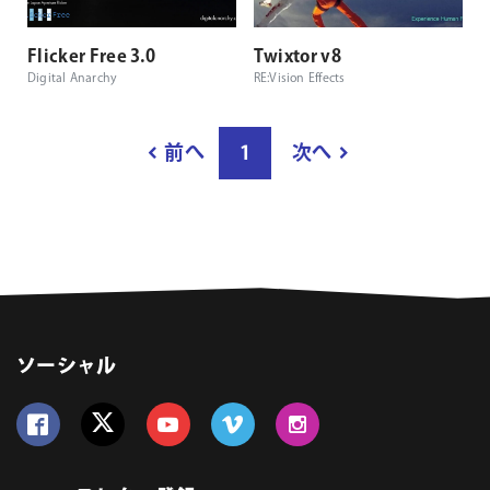
Flicker Free 3.0
Twixtor v8
Digital Anarchy
RE:Vision Effects
結
前へ
1
次へ
果
ペ
ー
ジ
数
ソーシャル
Follow us on Facebook
Follow us on Twitter
Follow us on YouTube
Follow us on Vimeo
Follow us on Instagram