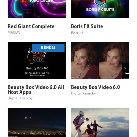
Red Giant Complete
Boris FX Suite
MAXON
Boris FX
BUNDLE
Beauty Box Video 6.0 All
Beauty Box Video 6.0
Host Apps
Digital Anarchy
Digital Anarchy