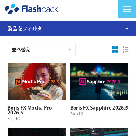
Flashback Japan Inc
メニューを切り替
製
製品をフィルタ
品
注
文
結
果
Boris FX Mocha Pro
Boris FX Sapphire 2026.5
2026.5
Boris FX
Boris FX