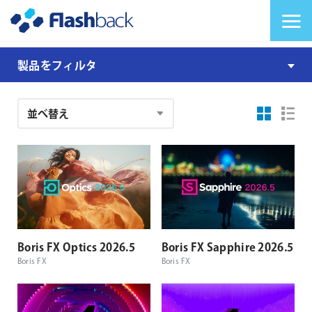
Flashback Japan Inc
メニューを切り替
製
製品をフィルタ
品
注
文
結
果
Boris FX Optics 2026.5
Boris FX Sapphire 2026.5
Boris FX
Boris FX