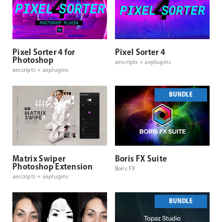
Pixel Sorter 4 for
Pixel Sorter 4
Photoshop
aescripts + aeplugins
aescripts + aeplugins
BUNDLE
Matrix Swiper
Boris FX Suite
Photoshop Extension
Boris FX
aescripts + aeplugins
BUNDLE