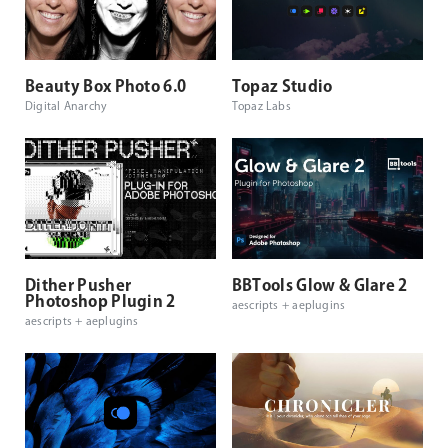
Beauty Box Photo 6.0
Topaz Studio
Digital Anarchy
Topaz Labs
Dither Pusher
BBTools Glow & Glare 2
Photoshop Plugin 2
aescripts + aeplugins
aescripts + aeplugins