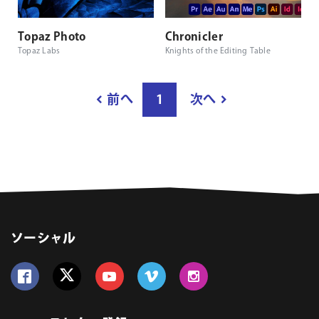
Topaz Photo
Chronicler
Topaz Labs
Knights of the Editing Table
結
前へ
1
次へ
果
ペ
ー
ジ
数
ソーシャル
Follow us on Facebook
Follow us on Twitter
Follow us on YouTube
Follow us on Vimeo
Follow us on Instagram