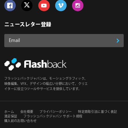
Follow us on Facebook
Follow us on Twitter
Follow us on YouTube
Follow us on Vimeo
Follow us on Instagram
ニュースレター登録
Email
登
ア
ド
録
レ
ス
*
必
フラッシュバックジャパンは、モーショングラフィック、
須
映像編集、VFX、デザインの幅広い分野において、クリエ
イターに役立つツールやサービスを提供しています。
セ
ホーム
会社概要
プライバシーポリシー
特定商取引法に基づく表記
満足保証
フラッシュバックジャパン サポート規程
購入前のお問い合わせ
カ