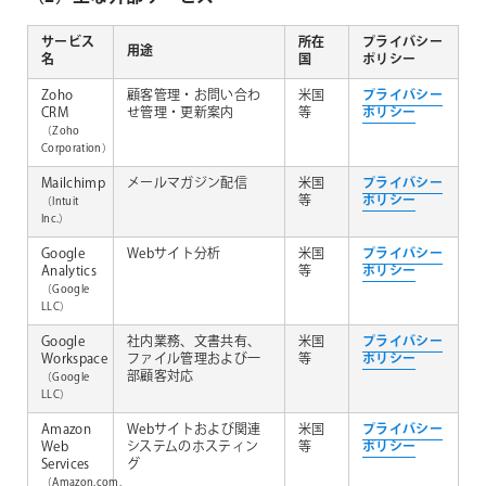
サービス
所在
プライバシー
用途
名
国
ポリシー
Zoho
顧客管理・お問い合わ
米国
プライバシー
CRM
せ管理・更新案内
等
ポリシー
（Zoho
Corporation）
Mailchimp
メールマガジン配信
米国
プライバシー
等
ポリシー
（Intuit
Inc.）
Google
Webサイト分析
米国
プライバシー
Analytics
等
ポリシー
（Google
LLC）
Google
社内業務、文書共有、
米国
プライバシー
Workspace
ファイル管理および一
等
ポリシー
部顧客対応
（Google
LLC）
Amazon
Webサイトおよび関連
米国
プライバシー
Web
システムのホスティン
等
ポリシー
Services
グ
（Amazon.com,