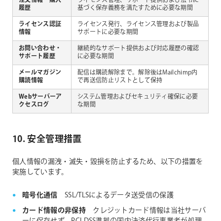
注文情報・購入
ライセンス管理、サポート提供および法令に
履歴
基づく保存義務を満たすために必要な期間
ライセンス認証
ライセンス発行、ライセンス管理および製品
情報
サポートに必要な期間
お問い合わせ・
継続的なサポート提供および対応履歴の確認
サポート履歴
に必要な期間
メールマガジン
配信は購読解除まで。解除後はMailchimp内
購読情報
で再送信防止リストとして保持
Webサーバーア
システム管理およびセキュリティ確保に必要
クセスログ
な期間
10. 安全管理措置
個人情報の漏洩・滅失・毀損を防止するため、以下の措置を
実施しています。
暗号化通信
SSL/TLSによるデータ送受信の保護
カード情報の非保持
クレジットカード情報は当社サーバ