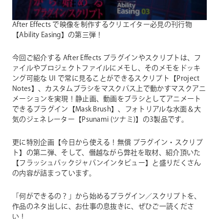
After Effects で映像を制作するクリエイター必見の刊行物
【Ability Easing】の第三弾！
今回ご紹介する After Effects プラグインやスクリプトは、フ
ァイルやプロジェクトファイルにメモし、そのメモをドッキ
ング可能な UI で常に見ることができるスクリプト【Project
Notes】、カスタムブラシをマスクパス上で動かすマスクアニ
メーションを実現！静止画、動画をブラシとしてアニメート
できるプラグイン【Mask Brush】、フォトリアルな水面＆大
気のジェネレーター【Psunami (ツナミ)】の3製品です。
更に特別企画【今日から使える！無償 プラグイン・スクリプ
ト】の第二弾、そして、僭越ながら弊社を取材、紹介頂いた
【フラッシュバックジャパンインタビュー】と盛りだくさん
の内容が詰まっています。
「何ができるの？」から始めるプラグイン／スクリプトを、
作品のネタ出しに、お仕事の息抜きに、ぜひご一読くださ
い！