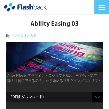
Flashback Japan Inc
メニューを切り替
Ability Easing 03
By
ギンイロオオカミ
After Effects プラグイン・スクリプト解説、刊行物・第三
弾！「何ができるの？」から始めるプラグイン／スクリプト
納
品
形