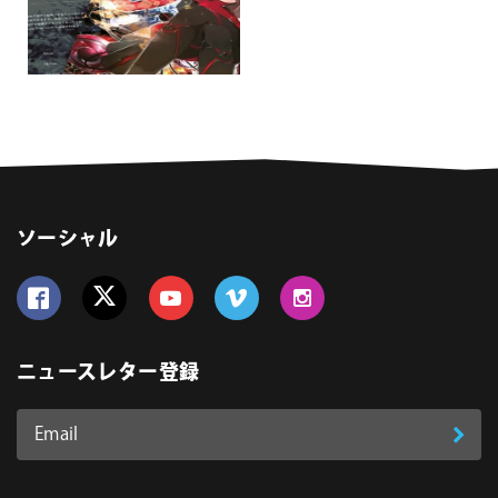
ソーシャル
Follow us on Facebook
Follow us on Twitter
Follow us on YouTube
Follow us on Vimeo
Follow us on Instagram
ニュースレター登録
Email
登
ア
ド
録