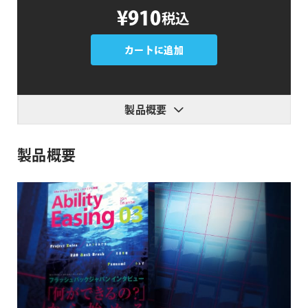
Ability
態
¥910
税込
Easing
03
個
カートに追加
製品概要
製品概要