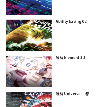
Ability Easing 02
読解 Element 3D
読解 Universe 上巻