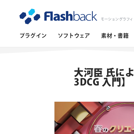
Flashback Japan Inc
モーショングラフィ
プ
プラグイン
ソフトウェア
素材・書籍
ラ
イ
マ
大河臣 氏による
リ・
3DCG 入門】
ナ
ビ
ゲ
ー
シ