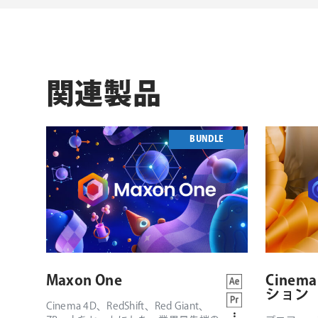
関連製品
BUNDLE
Maxon One
Cinem
ション
Cinema 4D、RedShift、Red Giant、