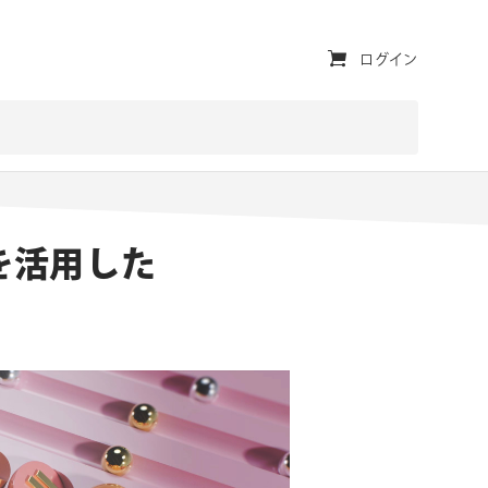
ユ
ログイン
ー
テ
ィ
リ
t を活用した
テ
ィ・
ナ
ビ
ゲ
ー