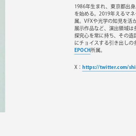
1986年生まれ、東京都出
を始める。2019年えるマネー
属。VFXや光学の知見を活
展示作品など、演出領域は
探究心を常に持ち、その造
にチョイスする引き出しの
EPOCH
所属。
X：
https://twitter.com/sh