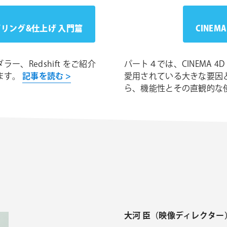
リング&仕上げ 入門篇
CINEM
ー、Redshift をご紹介
パート４では、CINEMA 
ます。
記事を読む >
愛用されている大きな要因と
ら、機能性とその直観的な
大河 臣（映像ディレクター