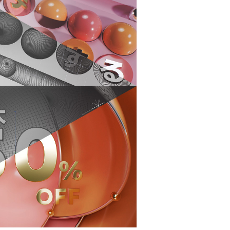
シ
ョ
ン