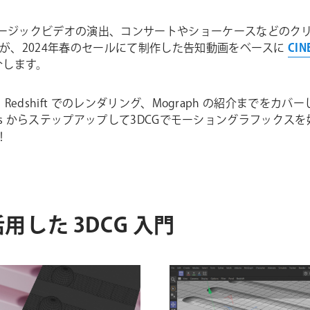
ージックビデオの演出、コンサートやショーケースなどのク
が、2024年春のセールにて制作した告知動画をベースに
CIN
介します。
から Redshift でのレンダリング、Mograph の紹介までを
ffects からステップアップして3DCGでモーショングラフック
！
 を活用した 3DCG 入門