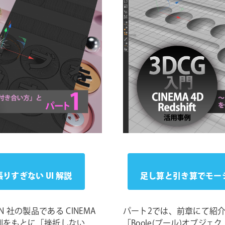
りすぎない UI 解説
足し算と引き算でモー
 社の製品である CINEMA
パート2では、前章にて紹介し
の作例をもとに「挫折しない
「Boole(ブール)オブ