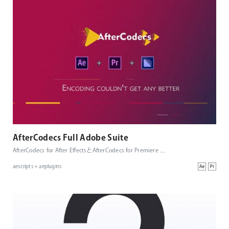
AfterCodecs Full Adobe Suite
AfterCodecs for After EffectsとAfterCodecs for Premiere
…
aescripts + aeplugins