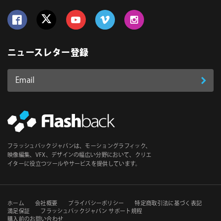
Follow us on Facebook
Follow us on Twitter
Follow us on YouTube
Follow us on Vimeo
Follow us on Instagram
ニュースレター登録
Email
登
ア
ド
録
レ
ス
*
必
フラッシュバックジャパンは、モーショングラフィック、
須
映像編集、VFX、デザインの幅広い分野において、クリエ
イターに役立つツールやサービスを提供しています。
セ
ホーム
会社概要
プライバシーポリシー
特定商取引法に基づく表記
満足保証
フラッシュバックジャパン サポート規程
購入前のお問い合わせ