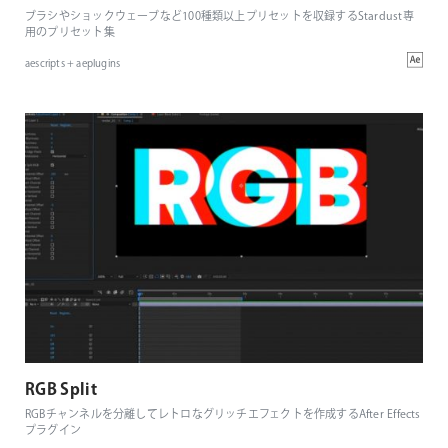
ブラシやショックウェーブなど100種類以上プリセットを収録するStardust専
用のプリセット集
aescripts + aeplugins
RGB Split
RGBチャンネルを分離してレトロなグリッチエフェクトを作成するAfter Effects
プラグイン