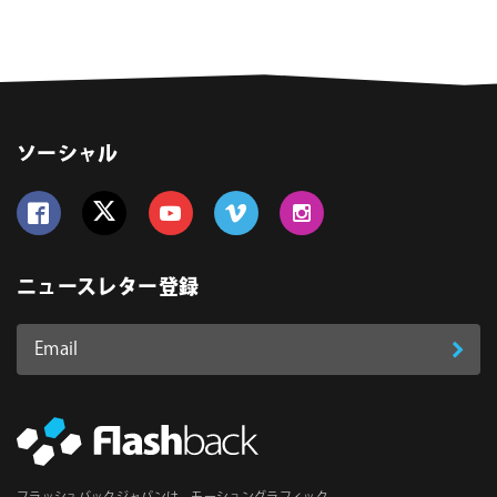
ソーシャル
Follow us on Facebook
Follow us on Twitter
Follow us on YouTube
Follow us on Vimeo
Follow us on Instagram
ニュースレター登録
Email
登
ア
ド
録
レ
ス
*
必