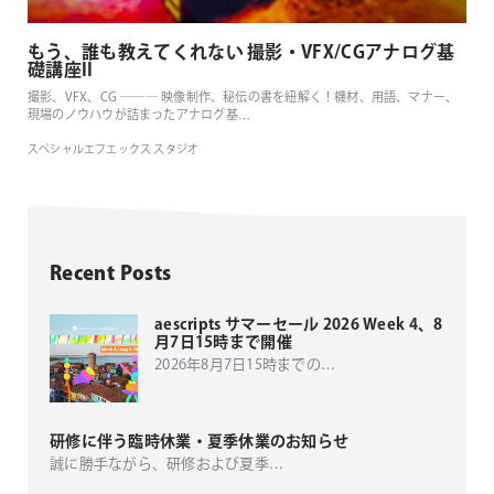
もう、誰も教えてくれない 撮影・VFX/CGアナログ基
礎講座II
撮影、VFX、CG ─── 映像制作、秘伝の書を紐解く！機材、用語、マナー、
現場のノウハウが詰まったアナログ基
…
スペシャルエフエックス スタジオ
Recent Posts
aescripts サマーセール 2026 Week 4、8
月7日15時まで開催
2026年8月7日15時までの
…
研修に伴う臨時休業・夏季休業のお知らせ
誠に勝手ながら、研修および夏季
…