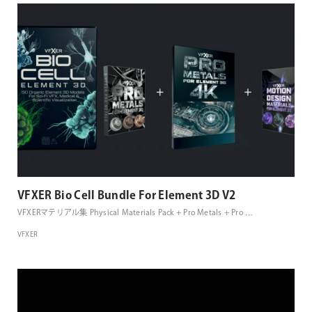
VFXER Bio Cell Bundle For Element 3D V2
VFXERマテリアル集 Physical Materials Pack + Pro Metals + Pro
…
VFXER