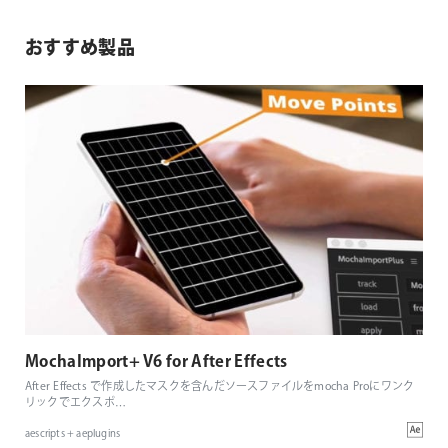
おすすめ製品
MochaImport+ V6 for After Effects
After Effects で作成したマスクを含んだソースファイルをmocha Proにワンク
リックでエクスポ
…
aescripts + aeplugins