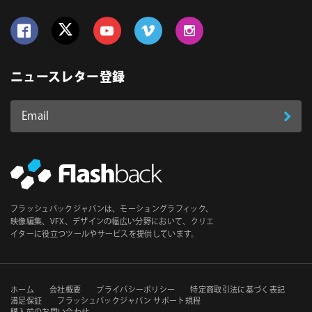
Follow us on Facebook
Follow us on Twitter
Follow us on YouTube
Follow us on Vimeo
Follow us on Instagram
ニュースレター登録
Email
登
ア
ド
録
レ
ス
*
必
フラッシュバックジャパンは、モーショングラフィック、
須
映像編集、VFX、デザインの幅広い分野において、クリエ
イターに役立つツールやサービスを提供しています。
セ
ホーム
会社概要
プライバシーポリシー
特定商取引法に基づく表記
満足保証
フラッシュバックジャパン サポート規程