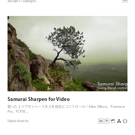
aescripts + aeplugins
Samurai Sharpen for Video
狙ったエリアのシャープネスを自在にコントロール！After Effects、Premiere
Pro、FCP対
…
Digital Anarchy