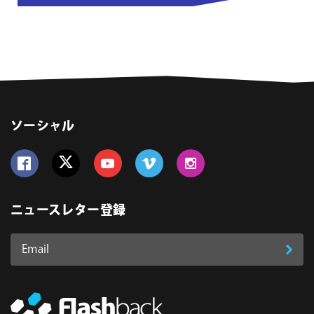
ソーシャル
Follow us on Facebook
Follow us on Twitter
Follow us on YouTube
Follow us on Vimeo
Follow us on Instagram
ニュースレター登録
Email
登
ア
ド
録
レ
ス