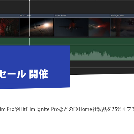
ーセール 開催
Film ProやHitFilm Ignite ProなどのFXHome社製品を