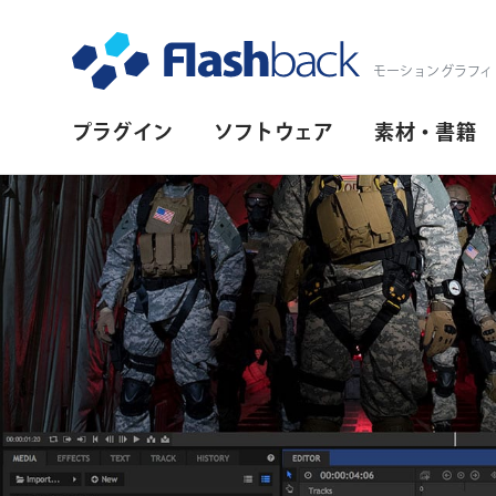
Flashback Japan Inc
モーショングラフィ
プ
プラグイン
ソフトウェア
素材・書籍
ラ
イ
マ
リ・
ナ
ビ
ゲ
ー
シ