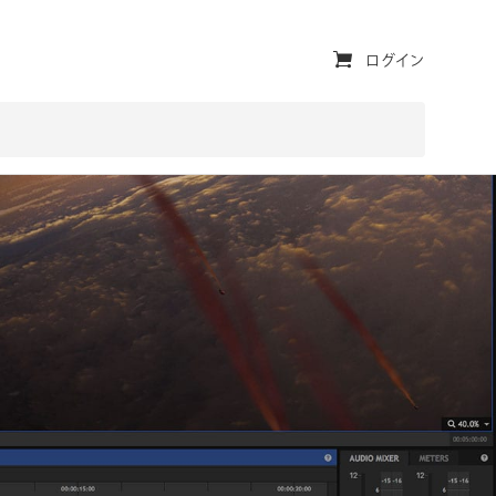
ユ
ログイン
ー
テ
ィ
リ
テ
ィ・
ナ
ビ
ゲ
ー