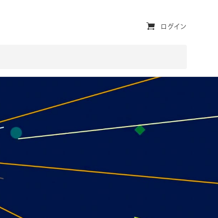
ユ
ログイン
ー
テ
ィ
リ
テ
ィ・
ナ
ビ
ゲ
ー