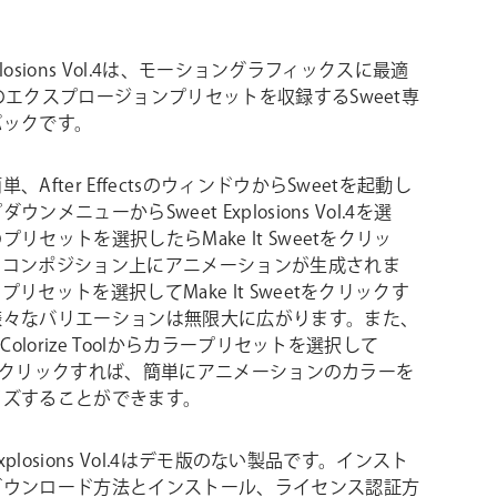
Explosions Vol.4は、モーショングラフィックスに最適
のエクスプロージョンプリセットを収録するSweet専
パックです。
、After EffectsのウィンドウからSweetを起動し
ウンメニューからSweet Explosions Vol.4を選
リセットを選択したらMake It Sweetをクリッ
にコンポジション上にアニメーションが生成されま
プリセットを選択してMake It Sweetをクリックす
様々なバリエーションは無限大に広がります。また、
のColorize Toolからカラープリセットを選択して
izeをクリックすれば、簡単にアニメーションのカラーを
イズすることができます。
 Explosions Vol.4はデモ版のない製品です。インスト
ダウンロード方法とインストール、ライセンス認証方