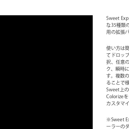
Sweet 
な35種類
用の拡張
使い方は簡単
てドロップダ
択、任意のプ
ク、瞬時
す。複数の
ることで
Sweet上
Color
カスタマ
※Sweet
ーラーの