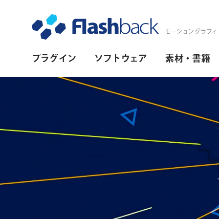
Flashback Japan Inc
モーショングラフィ
プ
プラグイン
ソフトウェア
素材・書籍
ラ
イ
マ
リ・
ナ
ビ
ゲ
ー
シ