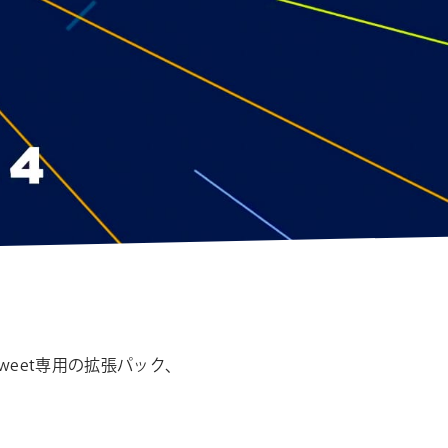
シ
ョ
ン
eet専用の拡張パック、