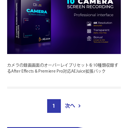
カメラの録画画面のオーバーレイプリセットを10種類収録す
るAfter Effects & Premiere Pro対応AEJuice拡張パック
投
1
次へ
稿
ペ
ー