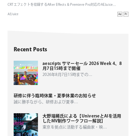
CRTエフェクトを収録するAfter Effects & Premiere Pro対応のAEJuice
…
AEJuice
Recent Posts
aescripts サマーセール 2026 Week 4、8
月7日15時まで開催
2026年8月7日15時までの
…
研修に伴う臨時休業・夏季休業のお知らせ
誠に勝手ながら、研修および夏季
…
大野瑞稀氏による【UniverseとAIを活用
したMV制作ワークフロー解説】
東京を拠点に活動する編曲家・映
…