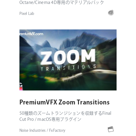
Octane/Cinema 4D専用のマテリアルパック
Pixel Lab
PremiumVFX Zoom Transitions
50種類のズームトランジションを収録するFinal
Cut Pro / macOS専用プラグイン
Noise Industries / FxFactory