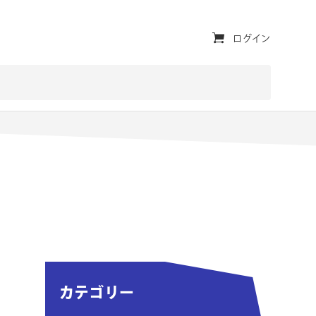
ユ
ログイン
ー
テ
ィ
リ
テ
ィ・
ナ
ビ
ゲ
カテゴリー
ー