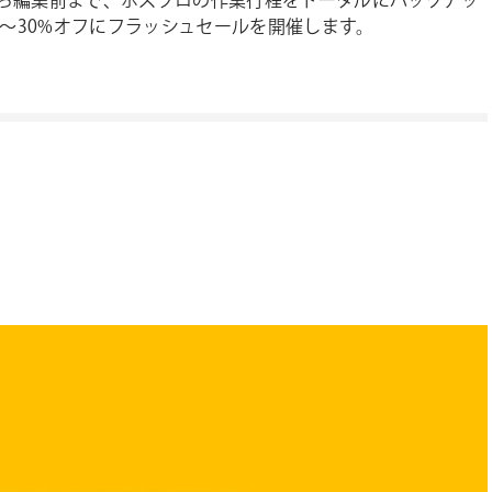
影後から編集前まで、ポスプロの作業行程をトータルにバックアッ
が50%～30%オフにフラッシュセールを開催します。