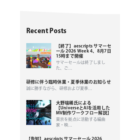
Recent Posts
【終了】aescripts サマーセ
ール 2026 Week 4、8月7日
15時まで開催
サマーセールは終了しまし
た、ご
…
研修に伴う臨時休業・夏季休業のお知らせ
誠に勝手ながら、研修および夏季
…
大野瑞稀氏による
【UniverseとAIを活用した
MV制作ワークフロー解説】
東京を拠点に活動する編曲
家・映
…
【告知】aescripts サマーセール 2026