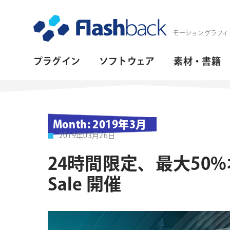
Flashback Japan Inc
モーショングラフィ
プ
プラグイン
ソフトウェア
素材・書籍
ラ
イ
マ
Month:
2019年3月
リ・
2019年03月26日
ナ
24時間限定、最大50%オフ S
ビ
Sale 開催
ゲ
ー
シ