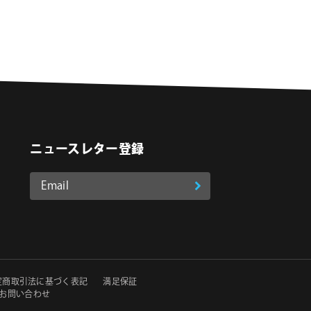
ニュースレター登録
Email
登
ア
o
on Instagram
ド
録
レ
ス
*
必
定商取引法に基づく表記
満足保証
須
お問い合わせ