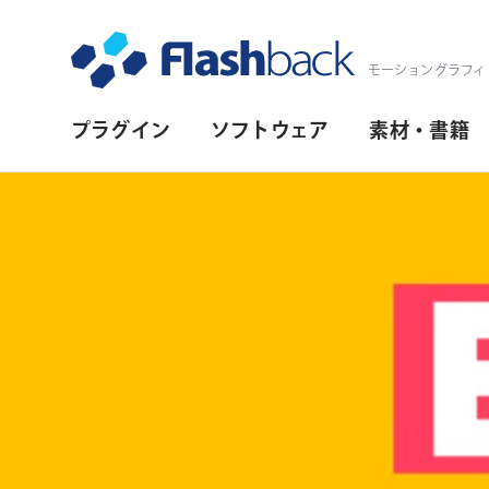
Flashback Japan Inc
モーショングラフィ
プ
プラグイン
ソフトウェア
素材・書籍
ラ
イ
マ
リ・
ナ
ビ
ゲ
ー
シ