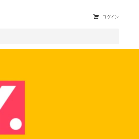
ユ
ログイン
ー
テ
ィ
リ
テ
ィ・
ナ
ビ
ゲ
ー