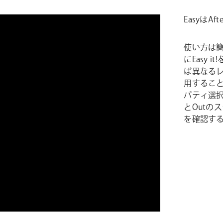
EasyはA
使い方は
にEasy
ば異なる
用するこ
パティ選択し
とOutの
を確認す