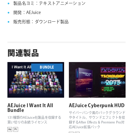
製品名ヨミ：テキストアニメーション
開発：AEJuice
販売形態：ダウンロード製品
関連製品
BUNDLE
AEJuice I Want It All
AEJuice Cyberpunk HUD
Bundle
サイバーパンク風のバックグラウンド
131種類のAEJuice社製品を収録する
やタイトル、サウンドエフェクトを収
買い切りの永続ライセンス
録するAfter Effects & Premiere Pro対
応AEJuice拡張パック