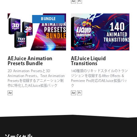
BUNDLE
AEJuice Animation
AEJuice Liquid
Presets Bundle
Transitions
2D Animation Presetsと3D
140種類のリキッドスタイルのトラン
Animation Presets、Text Animation
ジションを収録するAfter Effects &
Presetsを収録するアニメーション制
Premiere Pro対応のAEJuice拡張パッ
作に特化したAEJuice拡張パック
ク