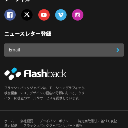
ソーシャル
Follow us on Facebook
Follow us on Twitter
Follow us on YouTube
Follow us on Vimeo
Follow us on Instagram
ニュースレター登録
Email
登
ア
ド
録
レ
ス
*
必
フラッシュバックジャパンは、モーショングラフィック、
須
映像編集、VFX、デザインの幅広い分野において、クリエ
イターに役立つツールやサービスを提供しています。
セ
ホーム
会社概要
プライバシーポリシー
特定商取引法に基づく表記
満足保証
フラッシュバックジャパン サポート規程