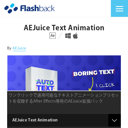
Flashback Japan Inc
メニューを切り替
AEJuice Text Animation
対応プラットフォーム
対応OS
By
AEJuice
ワンクリックで適用可能なテキストアニメーションプリセッ
トを収録するAfter Effects専用のAEJuice拡張パック
type