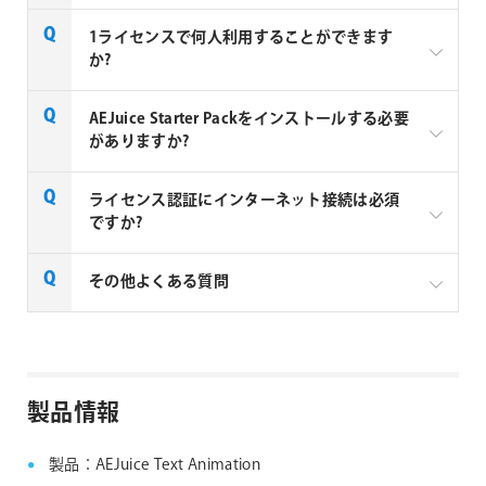
AEJuice社の全製品はご注文から1～2営業日での納品
1ライセンスで何人利用することができます
となります。
か?
AEJuice 社製品は1ユーザーあたり1ライセンス必要と
AEJuice Starter Packをインストールする必要
なります。2ユーザーが利用する場合は2ライセンス必
がありますか?
要となります。
AEJuice拡張パックのご利用には、AEJuice Starter
ライセンス認証にインターネット接続は必須
Packが必須となります。AEJuice Starter Packをイン
ですか?
ストールすることで、AEJuice Pack Managerがインス
トールされ、Pack Manager上で拡張パックのインス
AEJuice 社製品のライセンス認証と製品のご利用に
その他よくある質問
トールやライセンス認証が可能になります。
は、インターネット接続が必須となります。
AEJuice社製品 FAQ
製品情報
製品：AEJuice Text Animation