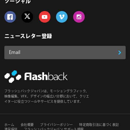
ソーシャル
Follow us on Facebook
Follow us on Twitter
Follow us on YouTube
Follow us on Vimeo
Follow us on Instagram
ニュースレター登録
Email
登
ア
ド
録
レ
ス
*
必
フラッシュバックジャパンは、モーショングラフィック、
須
映像編集、VFX、デザインの幅広い分野において、クリエ
イターに役立つツールやサービスを提供しています。
セ
ホーム
会社概要
プライバシーポリシー
特定商取引法に基づく表記
満足保証
フラッシュバックジャパン サポート規程