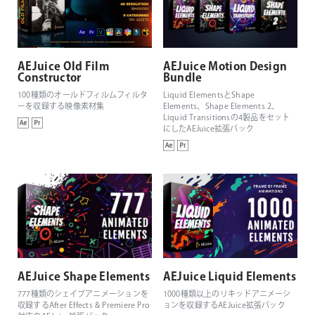
AEJuice Old Film
AEJuice Motion Design
Constructor
Bundle
100種類のオールドフィルムフィルタ
Liquid ElementsとShape
ーを収録する映像素材集
Elements、Shape Elements 2、
Liquid Transitionsの4製品をセット
にしたAEJuice拡張パック
AEJuice Shape Elements
AEJuice Liquid Elements
777種類のシェイプアニメーションを
1000種類以上のリキッドアニメーシ
収録するAfter Effects & Premiere Pro
ョンを収録するAEJuice拡張パック