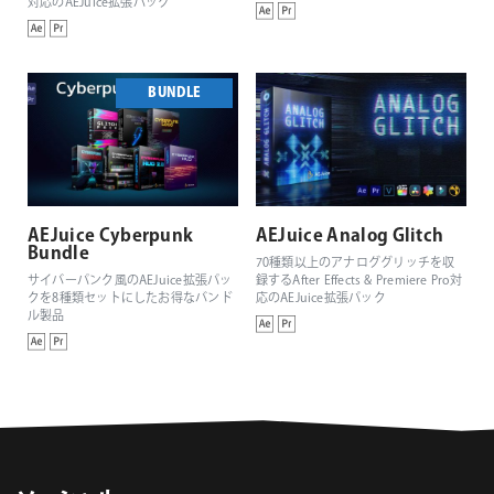
対応のAEJuice拡張パック
BUNDLE
AEJuice Cyberpunk
AEJuice Analog Glitch
Bundle
70種類以上のアナロググリッチを収
サイバーパンク風のAEJuice拡張パッ
録するAfter Effects & Premiere Pro対
クを8種類セットにしたお得なバンド
応のAEJuice拡張パック
ル製品