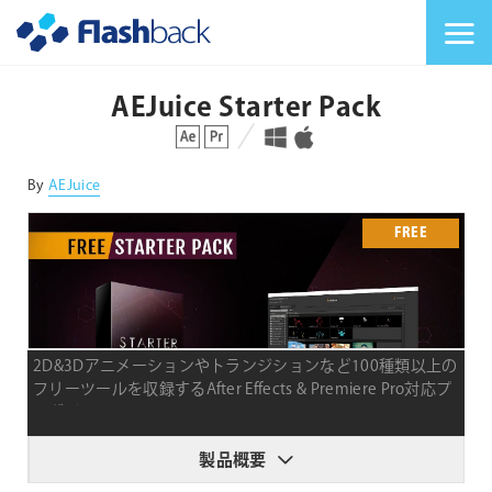
Flashback Japan Inc
メニューを切り替
AEJuice Starter Pack
対応プラットフォーム
対応OS
By
AEJuice
FREE
2D&3Dアニメーションやトランジションなど100種類以上の
フリーツールを収録するAfter Effects & Premiere Pro対応プ
ラグイン
製品概要