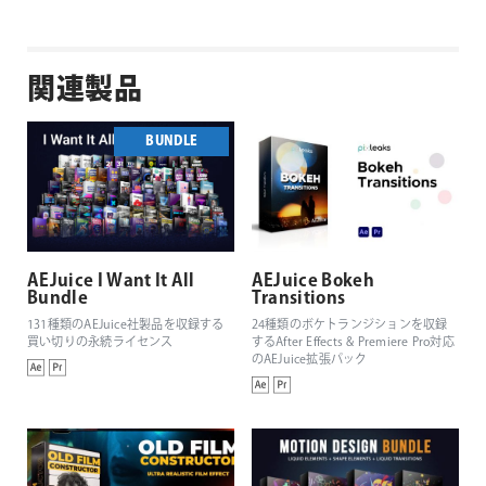
関連製品
BUNDLE
AEJuice I Want It All
AEJuice Bokeh
Bundle
Transitions
131種類のAEJuice社製品を収録する
24種類のボケトランジションを収録
買い切りの永続ライセンス
するAfter Effects & Premiere Pro対応
のAEJuice拡張パック