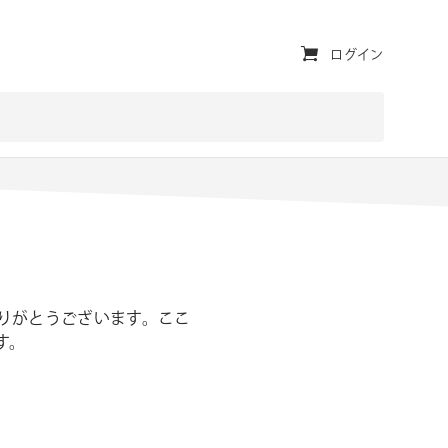
ユ
ログイン
ー
テ
ィ
リ
テ
ィ・
ナ
ありがとうございます。ここ
ビ
ます。
ゲ
ー