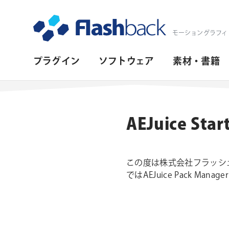
Flashback Japan Inc
モーショングラフィ
プ
プラグイン
ソフトウェア
素材・書籍
ラ
イ
マ
AEJuice S
リ・
ナ
この度は株式会社フラッシュ
ビ
ではAEJuice Pack Man
ゲ
ー
シ