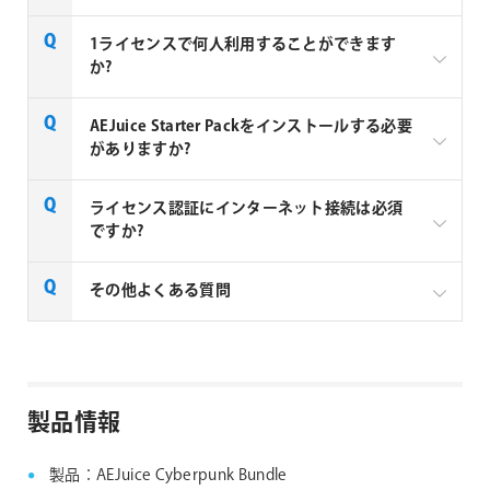
AEJuice社の全製品はご注文から1～2営業日での納品
1ライセンスで何人利用することができます
となります。
か?
AEJuice 社製品は1ユーザーあたり1ライセンス必要と
AEJuice Starter Packをインストールする必要
なります。2ユーザーが利用する場合は2ライセンス必
がありますか?
要となります。
AEJuice拡張パックのご利用には、AEJuice Starter
ライセンス認証にインターネット接続は必須
Packが必須となります。AEJuice Starter Packをイン
ですか?
ストールすることで、AEJuice Pack Managerがインス
トールされ、Pack Manager上で拡張パックのインス
AEJuice 社製品のライセンス認証と製品のご利用に
その他よくある質問
トールやライセンス認証が可能になります。
は、インターネット接続が必須となります。
AEJuice社製品 FAQ
製品情報
製品：AEJuice Cyberpunk Bundle