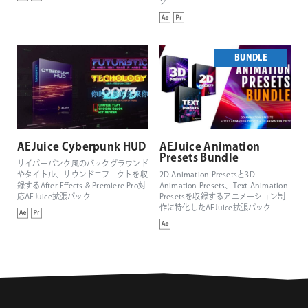
ク
BUNDLE
AEJuice Cyberpunk HUD
AEJuice Animation
Presets Bundle
サイバーパンク風のバックグラウンド
やタイトル、サウンドエフェクトを収
2D Animation Presetsと3D
録するAfter Effects & Premiere Pro対
Animation Presets、Text Animation
応AEJuice拡張パック
Presetsを収録するアニメーション制
作に特化したAEJuice拡張パック