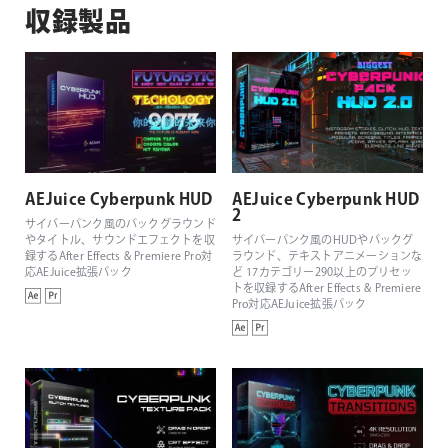
収録製品
AEJuice Cyberpunk HUD
AEJuice Cyberpunk HUD
2
サイバーパンク風のバックグラウンド
やタイトル、サウンドエフェクトを収
サイバーパンク風のHUDやバックグ
録するAfter Effects & Premiere Pro対
ラウンド、テキストアニメーションな
応AEJuice拡張パック
ど 17カテゴリー290以上のプリセッ
トを収録するAfter Effects & Premiere
Pro対応AEJuice拡張パック