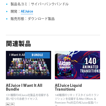
製品名ヨミ：サイバーパンクバンドル
開発：
AEJuice
販売形態：ダウンロード製品
関連製品
BUNDLE
AEJuice I Want It All
AEJuice Liquid
Bundle
Transitions
131種類のAEJuice社製品を収録する
140種類のリキッドスタイルのトラン
買い切りの永続ライセンス
ジションを収録するAfter Effects &
Premiere Pro対応のAEJuice拡張パッ