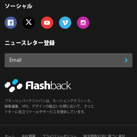
ソーシャル
Follow us on Facebook
Follow us on Twitter
Follow us on YouTube
Follow us on Vimeo
Follow us on Instagram
ニュースレター登録
Email
登
ア
ド
録
レ
ス
*
必
フラッシュバックジャパンは、モーショングラフィック、
須
映像編集、VFX、デザインの幅広い分野において、クリエ
イターに役立つツールやサービスを提供しています。
ホーム
会社概要
プライバシーポリシー
特定商取引法に基づく表記