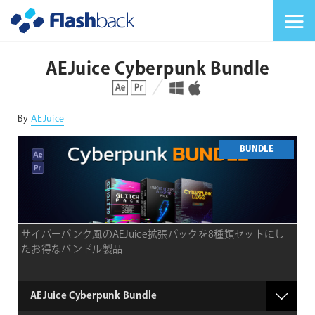
Flashback Japan Inc
メニューを切り替
AEJuice Cyberpunk Bundle
対応プラットフォーム
対応OS
By
AEJuice
BUNDLE
サイバーパンク風のAEJuice拡張パックを8種類セットにし
たお得なバンドル製品
type