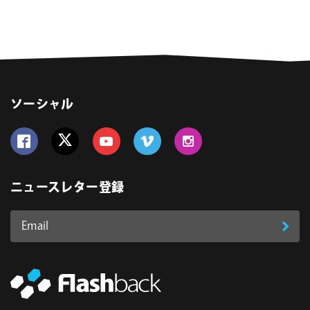
ソーシャル
Follow us on Facebook
Follow us on Twitter
Follow us on YouTube
Follow us on Vimeo
Follow us on Instagram
ニュースレター登録
Email
登
ア
ド
録
レ
ス
*