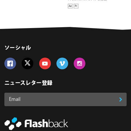
ソーシャル
Follow us on Facebook
Follow us on Twitter
Follow us on YouTube
Follow us on Vimeo
Follow us on Instagram
ニュースレター登録
Email
登
ア
ド
録
レ
ス
*