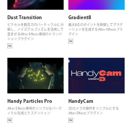
Dust Transition
Gradient8
ピクセルを数百万のパーティクルに分
最大8点のポイントを制御してグラデ
解し、ノイズアルゴリズムを活用して
ーションを生成するAfter Effectsプラ
歪ませるAfter Effects専用のトランジ
グイン
ションプラグイン
Handy Particles Pro
HandyCam
After Effects専用のシンプルなパーテ
3Dカメラの操作をシンプルにする
ィクル生成エクステンション
After Effectsプラグイン