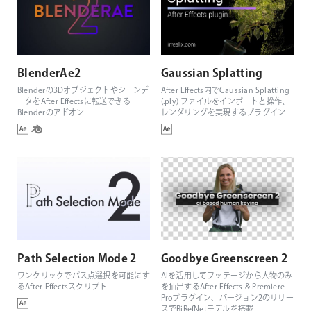
BlenderAe2
Gaussian Splatting
Blenderの3Dオブジェクトやシーンデ
After Effects内でGaussian Splatting
ータをAfter Effectsに転送できる
(.ply) ファイルをインポートと操作、
Blenderのアドオン
レンダリングを実現するプラグイン
Path Selection Mode 2
Goodbye Greenscreen 2
ワンクリックでパス点選択を可能にす
AIを活用してフッテージから人物のみ
るAfter Effectsスクリプト
を抽出するAfter Effects & Premiere
Proプラグイン、バージョン2のリリー
スでBiRefNetモデルを搭載