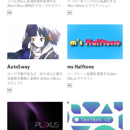
ョンに対応し高速処理を実現する
クフローをシンプルに高速化する
After Effects専用のグロープラグイン
After Effectsエクステンション
AutoSway
ms Halftone
ロープや髪の毛など、ゆらゆらと揺れ
ハーフトーン処理を実現するAfter
る表現を簡単に実現するAfter Effects
Effectsプラグイン
スクリプト