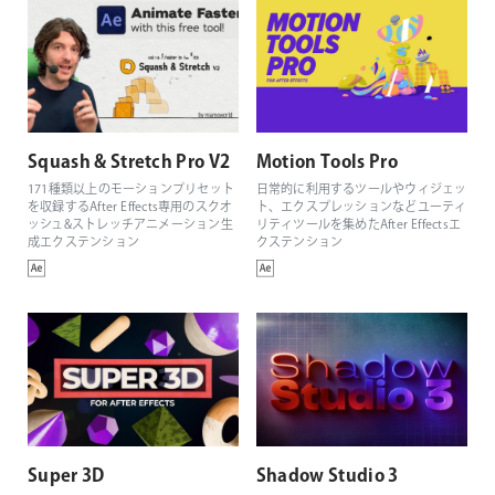
Squash & Stretch Pro V2
Motion Tools Pro
171種類以上のモーションプリセット
日常的に利用するツールやウィジェッ
を収録するAfter Effects専用のスクオ
ト、エクスプレッションなどユーティ
ッシュ&ストレッチアニメーション生
リティツールを集めたAfter Effectsエ
成エクステンション
クステンション
Super 3D
Shadow Studio 3