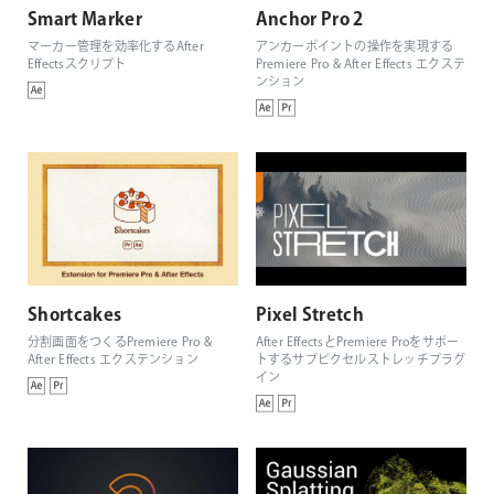
Smart Marker
Anchor Pro 2
マーカー管理を効率化するAfter
アンカーポイントの操作を実現する
Effectsスクリプト
Premiere Pro & After Effects エクステ
ンション
Shortcakes
Pixel Stretch
分割画面をつくるPremiere Pro &
After EffectsとPremiere Proをサポー
After Effects エクステンション
トするサブピクセルストレッチプラグ
イン