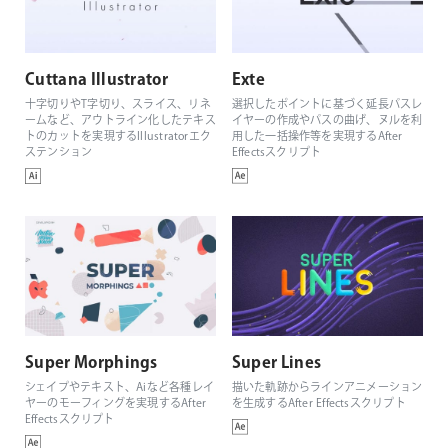
Cuttana Illustrator
Exte
十字切りやT字切り、スライス、リネ
選択したポイントに基づく延長パスレ
ームなど、アウトライン化したテキス
イヤーの作成やパスの曲げ、ヌルを利
トのカットを実現するIllustratorエク
用した一括操作等を実現するAfter
ステンション
Effectsスクリプト
Super Morphings
Super Lines
シェイプやテキスト、Aiなど各種レイ
描いた軌跡からラインアニメーション
ヤーのモーフィングを実現するAfter
を生成するAfter Effectsスクリプト
Effectsスクリプト