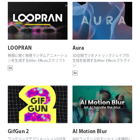
LOOPRAN
Aura
無限に続く物理ランダムアニメーショ
3D空間でジオメトリックシェイプの
ンを生成するAfter Effectsスクリプト
生成を実現するAfter Effectsプラグイ
ン
GifGun 2
AI Motion Blur
ワンクリックでアニメーションGIFを
AIがフッテージのモーションを検知し