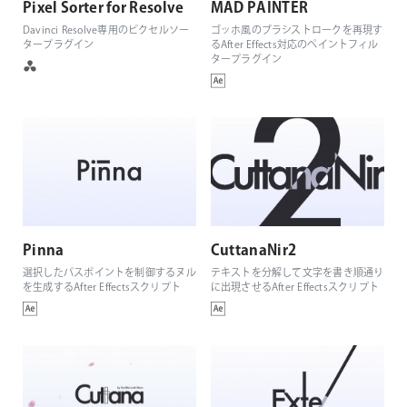
Pixel Sorter for Resolve
MAD PAINTER
Davinci Resolve専用のピクセルソー
ゴッホ風のブラシストロークを再現す
タープラグイン
るAfter Effects対応のペイントフィル
タープラグイン
Pinna
CuttanaNir2
選択したパスポイントを制御するヌル
テキストを分解して文字を書き順通り
を生成するAfter Effectsスクリプト
に出現させるAfter Effectsスクリプト