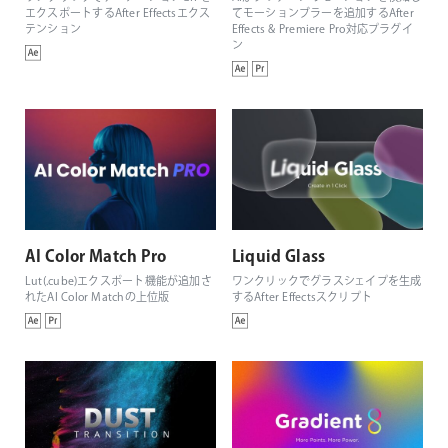
エクスポートするAfter Effectsエクス
てモーションブラーを追加するAfter
テンション
Effects & Premiere Pro対応プラグイ
ン
AI Color Match Pro
Liquid Glass
Lut(.cube)エクスポート機能が追加さ
ワンクリックでグラスシェイプを生成
れたAI Color Matchの上位版
するAfter Effectsスクリプト