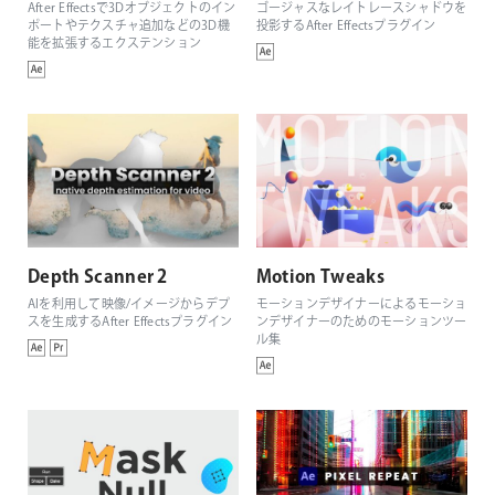
After Effectsで3Dオブジェクトのイン
ゴージャスなレイトレースシャドウを
ポートやテクスチャ追加などの3D機
投影するAfter Effectsプラグイン
能を拡張するエクステンション
Depth Scanner 2
Motion Tweaks
AIを利用して映像/イメージからデプ
モーションデザイナーによるモーショ
スを生成するAfter Effectsプラグイン
ンデザイナーのためのモーションツー
ル集