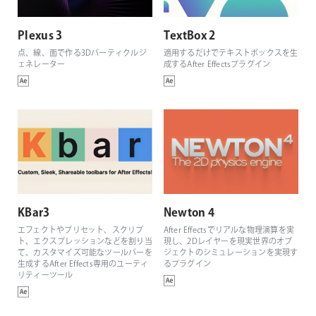
Plexus 3
TextBox 2
点、線、面で作る3Dパーティクルジ
適用するだけでテキストボックスを生
ェネレーター
成するAfter Effectsプラグイン
KBar3
Newton 4
エフェクトやプリセット、スクリプ
After Effectsでリアルな物理演算を実
ト、エクスプレッションなどを割り当
現し、2Dレイヤーを現実世界のオブ
て、カスタマイズ可能なツールバーを
ジェクトのシミュレーションを実現す
生成するAfter Effects専用のユーティ
るプラグイン
リティーツール