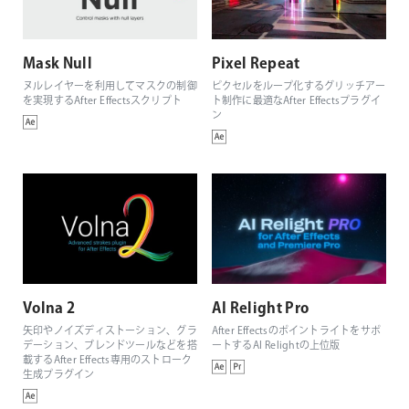
Mask Null
Pixel Repeat
ヌルレイヤーを利用してマスクの制御
ピクセルをループ化するグリッチアー
を実現するAfter Effectsスクリプト
ト制作に最適なAfter Effectsプラグイ
ン
Volna 2
AI Relight Pro
矢印やノイズディストーション、グラ
After Effectsのポイントライトをサポ
デーション、ブレンドツールなどを搭
ートするAI Relightの上位版
載するAfter Effects専用のストローク
生成プラグイン