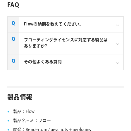
FAQ
Flowの納期を教えてください。
フローティングライセンスに対応する製品は
ありますか?
Flowを『クレジットカード決済』にてご注文頂い
た場合、ご注文完了時にお客さまのアカウントの
ライセンス項目に製品のシリアルが追加されま
一部製品でフローティングライセンスの取扱いがあり
その他よくある質問
す。
ます、フローティングライセンス対応製品につきまし
ては下記リンクよりご確認ください。なお、下記リン
Flowを『コンビニ決済』にてご注文頂いた場合、
クにない製品につきましては、ノードロックライセン
店頭でのご入金後通常1〜2時間後にお客さまのマ
aescripts + aeplugins社製品 FAQ
スのみの提供となります。
イアカウントのライセンス項目に製品のシリアル
が追加されます。
製品情報
aescripts + aeplugins社 フローティングライセン
Flowを『銀行振込決済』にてご注文頂いた場合、1
ス対応製品
～2 営業日での納品になります。
製品：Flow
製品名ヨミ：フロー
開発：Rendertom / aescripts + aeplugins