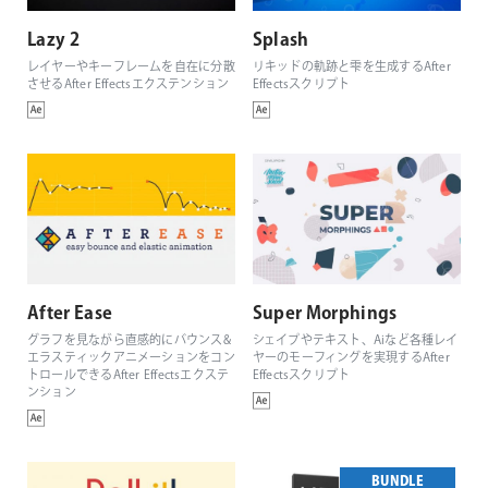
Lazy 2
Splash
レイヤーやキーフレームを自在に分散
リキッドの軌跡と雫を生成するAfter
させるAfter Effectsエクステンション
Effectsスクリプト
After Ease
Super Morphings
グラフを見ながら直感的にバウンス&
シェイプやテキスト、Aiなど各種レイ
エラスティックアニメーションをコン
ヤーのモーフィングを実現するAfter
トロールできるAfter Effectsエクステ
Effectsスクリプト
ンション
BUNDLE