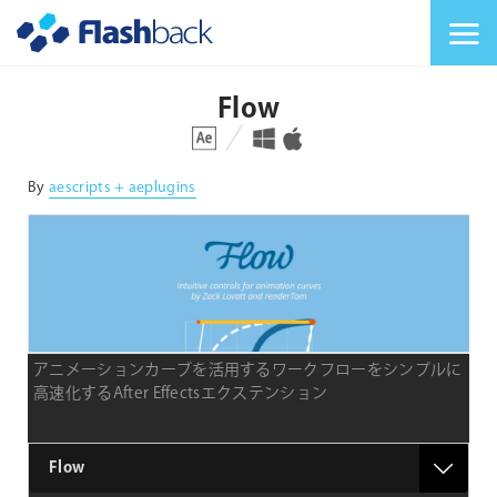
Flashback Japan Inc
メニューを切り替
Flow
対応プラットフォーム
対応OS
By
aescripts + aeplugins
アニメーションカーブを活用するワークフローをシンプルに
高速化するAfter Effectsエクステンション
type