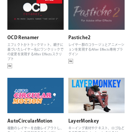
OCD Renamer
Pastiche2
エフェクトかトラックマット、親子に
レイヤー群のコラージュとアニメーシ
基づいたレイヤー名にワンクリックで
ョンを実現するAfter Effects専用プラ
の変更を実現するAfter Effectsスクリ
グイン
プト
AutoCircularMotion
LayerMonkey
複数のレイヤーを自動レイアウトし、
キーイング素材やテキスト、ロゴなど