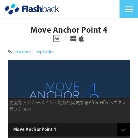
Flashback Japan Inc
メニューを切り替
Move Anchor Point 4
対応プラットフォーム
対応OS
By
aescripts + aeplugins
高度なアンカーポイント制御を実現するAfter Effectsエクス
テンション
type