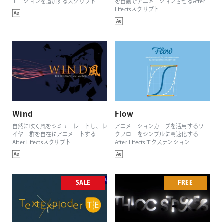
モーションを追加するスクリプト
を自動でアニメーションさせるAfter
Effectsスクリプト
Wind
Flow
自然に吹く風をシミューレートし、レ
アニメーションカーブを活用するワー
イヤー群を自在にアニメートする
クフローをシンプルに高速化する
After Effectsスクリプト
After Effectsエクステンション
SALE
FREE