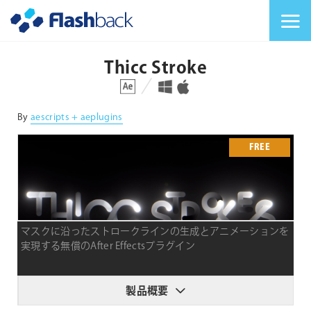
Flashback Japan Inc
メニューを切り替
Thicc Stroke
対応プラットフォーム
対応OS
By
aescripts + aeplugins
FREE
マスクに沿ったストロークラインの生成とアニメーションを
実現する無償のAfter Effectsプラグイン
製品概要