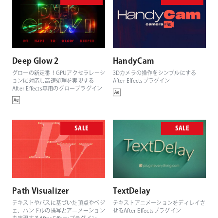
Deep Glow 2
HandyCam
グローの新定番！GPUアクセラレーシ
3Dカメラの操作をシンプルにする
ョンに対応し高速処理を実現する
After Effectsプラグイン
After Effects専用のグロープラグイン
SALE
SALE
Path Visualizer
TextDelay
テキストやパスに基づいた頂点やベジ
テキストアニメーションをディレイさ
ェ、ハンドルの描写とアニメーション
せるAfter Effectsプラグイン