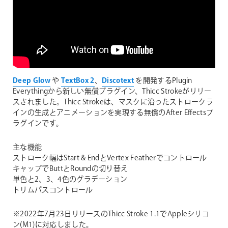
Deep Glow
や
TextBox 2
、
Discotext
を開発するPlugin
Everythingから新しい無償プラグイン、Thicc Strokeがリリー
スされました。Thicc Strokeは、マスクに沿ったストロークラ
インの生成とアニメーションを実現する無償のAfter Effectsプ
ラグインです。
主な機能
ストローク幅はStart & EndとVertex Featherでコントロール
キャップでButtとRoundの切り替え
単色と2、3、4色のグラデーション
トリムパスコントロール
※2022年7月23日リリースのThicc Stroke 1.1でAppleシリコ
ン(M1)に対応しました。