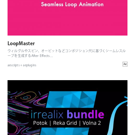
LoopMaster
ウィルグルやスピン、オービットなどコンポジション尺に基づくシームレスル
ープを生成するAfter Effects
…
aescripts + aeplugins