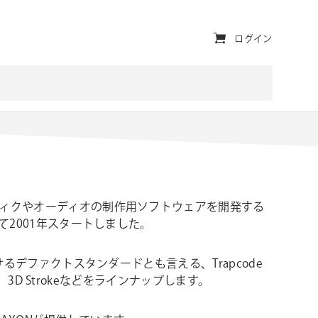
ユ
ログイン
ー
テ
ィ
リ
テ
ィ・
ッフィクやオーディオの制作用ソフトウェアを開発する
ナ
よって2001年スタートしました。
ビ
におけるデファクトスタンダードとも言える、Trapcode
ゲ
glow、3D Strokeなどをラインナップします。
ー