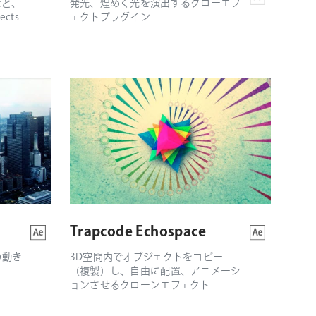
など、
発光、煌めく光を演出するグローエフ
cts
ェクトプラグイン
Trapcode Echospace
の動き
3D空間内でオブジェクトをコピー
（複製）し、自由に配置、アニメーシ
ョンさせるクローンエフェクト