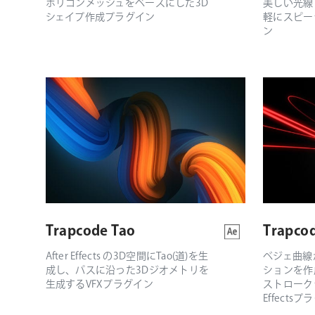
ポリゴンメッシュをベースにした3D
美しい光線
シェイプ作成プラグイン
軽にスピー
ン
Trapcode Tao
Trapcod
After Effects の3D空間にTao(道)を生
ベジェ曲線
成し、パスに沿った3Dジオメトリを
ションを作
生成するVFXプラグイン
ストロークラ
Effects