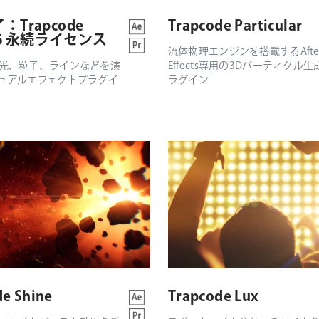
Trapcode
Trapcode Particular
 16 永続ライセンス
流体物理エンジンを搭載するAfte
光、粒子、ラインなどを演
Effects専用の3Dパーティクル生
ュアルエフェクトプラグイ
ラグイン
e Shine
Trapcode Lux