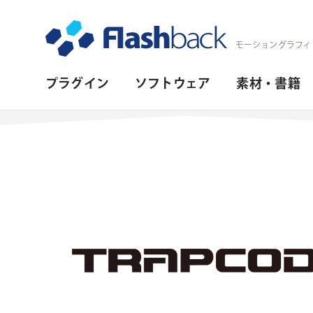
Flashback Japan Inc
モーショングラフィ
プ
プラグイン
ソフトウェア
素材・書籍
ラ
イ
マ
リ・
ナ
ビ
ゲ
ー
シ