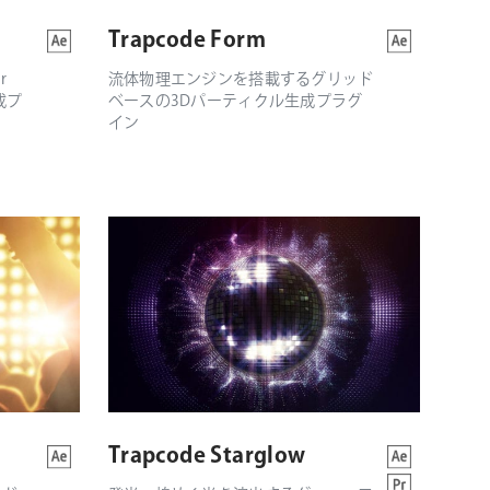
Trapcode Form
r
流体物理エンジンを搭載するグリッド
成プ
ベースの3Dパーティクル生成プラグ
イン
Trapcode Starglow