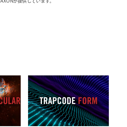
シ
by MAXONが提供しています。
ョ
ン