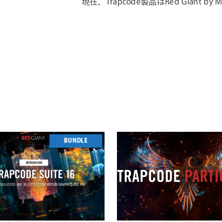
現在、Trapcode製品はRed Giant 
BUNDLE