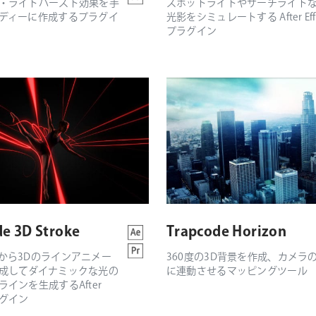
・ライトバースト効果を手
スポットライトやサーチライト
ディーに作成するプラグイ
光影をシミュレートする After Effe
プラグイン
e 3D Stroke
Trapcode Horizon
から3Dのラインアニメー
360度の3D背景を作成、カメラ
成してダイナミックな光の
に連動させるマッピングツール
インを生成するAfter
プラグイン