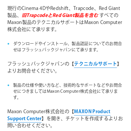
えば3台のコンピューターで同時に利用する場合は
会社にて承ります。
現行のCinema 4DやRedshift、Trapcode、Red Giant
3ライセンス必要になります。(ボリュームライセ
ンスプログラムを除きます)
製品、
旧TrapcodeとRed Giant製品を含む
すべての
Maxon Computer株式会社の【
MAXON Product
Maxon製品のテクニカルサポートはMaxon Computer
Support Center
】を開き、チケットを作成するよりお
株式会社にて承ります。
問い合わせください。
ダウンロードやインストール、製品認証についてのお問合
せはフラッシュバックジャパンにて承ります。
フラッシュバックジャパンの【
テクニカルサポート
】
よりお問合せください。
製品の仕様や使い方など、技術的なサポートなどやお問合
せにつきましてはMaxon Computer株式会社にて承りま
す。
Maxon Computer株式会社の【
MAXON Product
Support Center
】を開き、チケットを作成するよりお
問い合わせください。