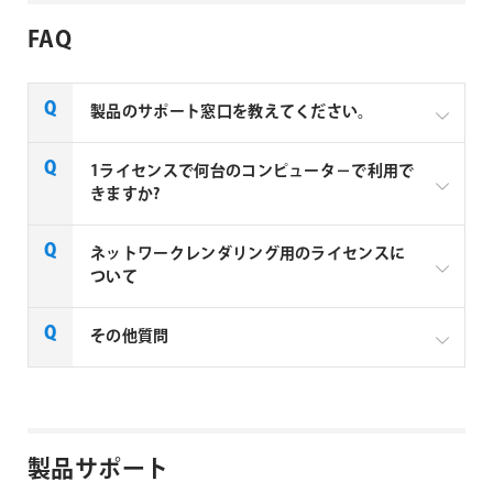
FAQ
製品のサポート窓口を教えてください。
現行のCinema 4DやRedshift、Trapcode、Red Giant
1ライセンスで何台のコンピュータ－で利用で
製品、
旧TrapcodeとRed Giant製品を含む
すべての
きますか?
Maxon製品のテクニカルサポートはMaxon Computer
株式会社にて承ります。
ネットワークレンダリング用のライセンスに
ついて
Red Giant / Trapcode 社製品は、1ライセンス (1つ
ダウンロードやインストール、製品認証について
のシリアルNo.) につき、1台のコンピューターで使
のお問合せはフラッシュバックジャパンにて承り
用頂けます。(ライセンス（シリアルNo.) は、
その他質問
ます。
Windows と Macintosh 共通で使用できるハイブリ
Maxon社製品(Cinema 4D, Red Giant, Trapcode)
ッド仕様です)
のレンダーライセンスについて
フラッシュバックジャパンの【
テクニカルサポート
】
インストールは、1ライセンスにつき、2台のコン
よりお問合せください。
Trapcode社製品よくある質問
ピューター (デスクトップ、ノートパソコン、OSの
組み合わせは自由) に行えますが、2台のマシンで
製品サポート
製品の仕様や使い方など、技術的なサポートなど
同時に使用することは許可されておりません。例
やお問合せにつきましてはMaxon Computer株式