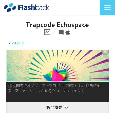
Flashback Japan Inc
メニューを切り替
Trapcode Echospace
対応プラットフォーム
対応OS
By
MAXON
3D空間内でオブジェクトをコピー（複製）し、自由に配
置、アニメーションさせるクローンエフェクト
製品概要