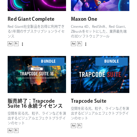
Red Giant Complete
Maxon One
Red Giant社全製品をお得に利用でき
Cinema 4D、RedShift、Red Giant、
る1年間のサブスクリプションライセ
ZBrushをセットにした、業界最先端
ンス
の3Dソフトウェアツール
BUNDLE
BUNDLE
販売終了：Trapcode
Trapcode Suite
Suite 16 永続ライセンス
空間を彩る光、粒子、ラインなどを演
空間を彩る光、粒子、ラインなどを演
出するビジュアルエフェクトプラグイ
出するビジュアルエフェクトプラグイ
ンのセット
ンのセット