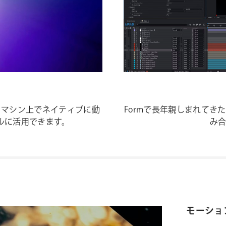
ac M1マシン上でネイティブに動
Formで長年親しまれてきた
をフルに活用できます。
み
モーショ