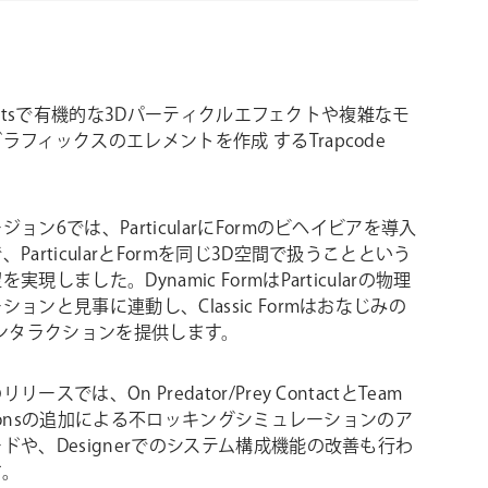
Effectsで有機的な3Dパーティクルエフェクトや複雑なモ
グラフィックスのエレメントを作成
するTrapcode
r。
ョン6では、ParticularにFormのビヘイビアを導入
ParticularとFormを同じ3D空間で扱うことという
実現しました。Dynamic FormはParticularの物理
ションと見事に連動し、Classic Formはおなじみの
インタラクションを提供します。
ースでは、On Predator/Prey ContactとTeam
nationsの追加による不ロッキングシミュレーションのア
ドや、Designerでのシステム構成機能の改善も行わ
す。