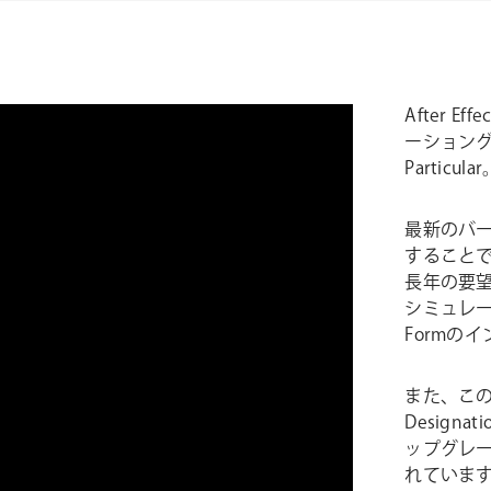
After 
ーション
Particula
最新のバージ
することで、
長年の要望を
シミュレー
Formの
また、このリリ
Desig
ップグレー
れていま