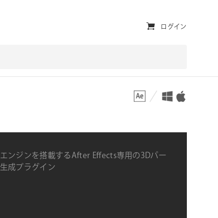
ユ
ログイン
ー
テ
ィ
対応プラットフォーム
対応OS
リ
テ
ィ・
ナ
ンジンを搭載するAfter Effects専用の3Dパー
ビ
生成プラグイン
ゲ
ー