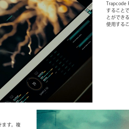
Trapco
すること
とができるA
使用する
きます。複