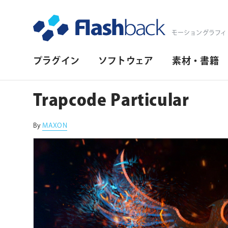
Flashback Japan Inc
モーショングラフィ
プ
プラグイン
ソフトウェア
素材・書籍
ラ
イ
Trapcode Particular
マ
リ・
By
MAXON
ナ
ビ
ゲ
ー
シ