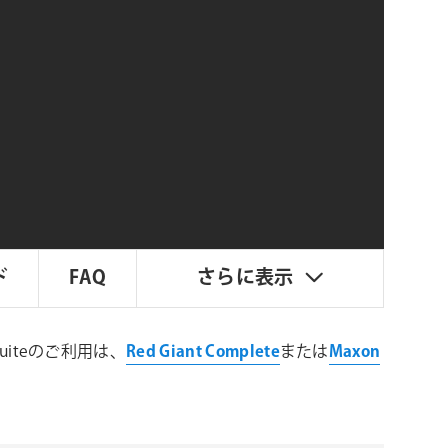
シ
ョ
ン
ド
FAQ
さらに表示
Suiteのご利用は、
Red Giant Complete
または
Maxon