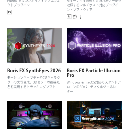
Photos 向けのシネマティックエフェ
AIオーディオ修復と音源分離ツールを
クトプラグイン
収録するマルチホスト対応プラグイ
ン・ソフトウェア
Boris FX SynthEyes 2026
Boris FX Particle Illusion
Pro
モーションキャプチャやCGキャラク
ターの実写合成、3Dセットの拡張な
Windows & macOS対応のスタンドア
どを実現するトラッキングソフト
ローンの3Dパーティクルジェネレー
ター