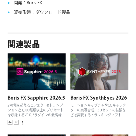
開発：Boris FX
販売形態：ダウンロード製品
関連製品
Boris FX Sapphire 2026.5
Boris FX SynthEyes 2026
270種を超えるエフェクト&トランジ
モーションキャプチャやCGキャラク
ションと3,000種類以上のプリセット
ターの実写合成、3Dセットの拡張な
を収録するVFXプラグインの最高峰
どを実現するトラッキングソフト