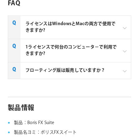
FAQ
ライセンスはWindowsとMacの両方で使用で
きますか?
Boris FX 社製品のライセンスは、Windows と Mac 共
1ライセンスで何台のコンピュータ－で利用で
通で使用できるハイブリッド仕様です。
きますか?
Node locked (ノードロック) 版は、固定された1台の
フローティング版は販売していますか？
マシンのみで使用できるライセンスです。1度認証さ
れたソフトウェアを、異なるマシンで使用する場合
フローティング版は最低5本から購入可能です。ご検
は、インターネット環境下のソフトウェアからライセ
討の場合は
お問い合せく
ださい。
ンスの変更を行えます。
製品情報
製品：Boris FX Suite
製品名ヨミ：ボリスFXスイート