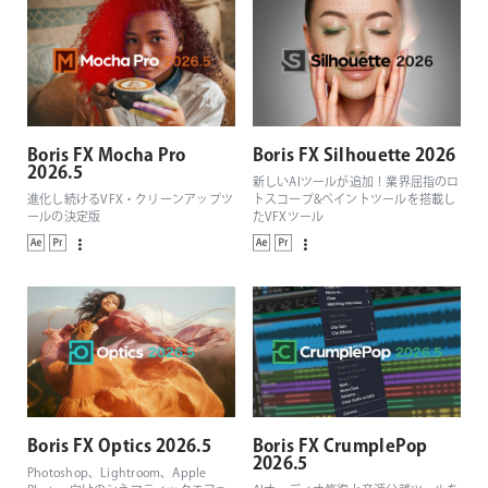
Boris FX Mocha Pro
Boris FX Silhouette 2026
2026.5
新しいAIツールが追加！業界屈指のロ
進化し続けるVFX・クリーンアップツ
トスコープ&ペイントツールを搭載し
ールの決定版
たVFXツール
Boris FX Optics 2026.5
Boris FX CrumplePop
2026.5
Photoshop、Lightroom、Apple