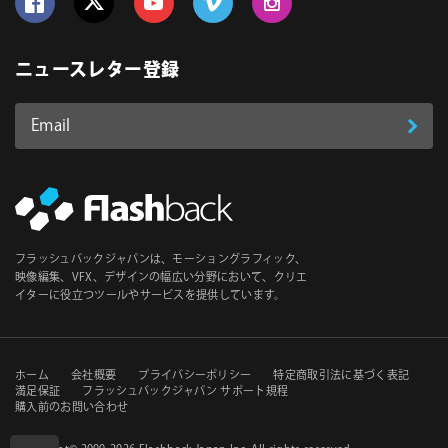
Follow us on Facebook
Follow us on Twitter
Follow us on YouTube
Follow us on Vimeo
Follow us on Instagram
ニュースレター登録
Email
登
ア
ド
録
レ
ス
*
必
フラッシュバックジャパンは、モーショングラフィック、
須
映像編集、VFX、デザインの幅広い分野において、クリエ
イターに役立つツールやサービスを提供しています。
セ
ホーム
会社概要
プライバシーポリシー
特定商取引法に基づく表記
満足保証
フラッシュバックジャパン サポート規程
購入前のお問い合わせ
カ