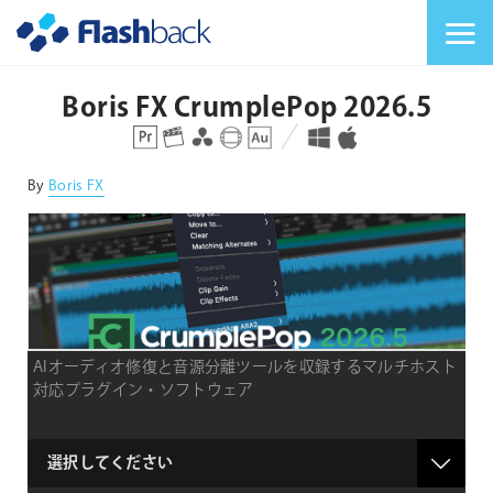
Flashback Japan Inc
メニューを切り替
Boris FX CrumplePop 2026.5
対応プラットフォーム
対応OS
By
Boris FX
AIオーディオ修復と音源分離ツールを収録するマルチホスト
対応プラグイン・ソフトウェア
product