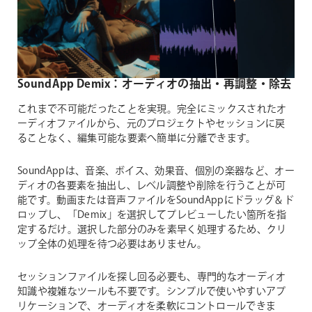
SoundApp Demix：オーディオの抽出・再調整・除去
これまで不可能だったことを実現。完全にミックスされたオ
ーディオファイルから、元のプロジェクトやセッションに戻
ることなく、編集可能な要素へ簡単に分離できます。
SoundAppは、音楽、ボイス、効果音、個別の楽器など、オー
ディオの各要素を抽出し、レベル調整や削除を行うことが可
能です。動画または音声ファイルをSoundAppにドラッグ＆ド
ロップし、「Demix」を選択してプレビューしたい箇所を指
定するだけ。選択した部分のみを素早く処理するため、クリ
ップ全体の処理を待つ必要はありません。
セッションファイルを探し回る必要も、専門的なオーディオ
知識や複雑なツールも不要です。シンプルで使いやすいアプ
リケーションで、オーディオを柔軟にコントロールできま