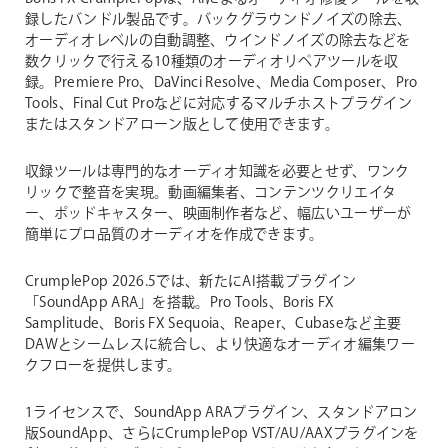
録したバンドル製品です。バックグラウンドノイズの除去、
オーディオレベルの自動調整、ウインドノイズの除去などを
数クリックで行える10種類のオーディオリペアツールを収
録。Premiere Pro、DaVinci Resolve、Media Composer、Pro
Tools、Final Cut Proなどに対応するマルチホストプラグイン
またはスタンドアローン版として使用できます。
収録ツールは専門的なオーディオ知識を必要とせず、ワンク
リックで整音を実現。動画編集者、コンテンツクリエイタ
ー、ポッドキャスター、映画制作者など、幅広いユーザーが
簡単にプロ品質のオーディオを作成できます。
CrumplePop 2026.5では、新たにAI搭載プラグイン
「SoundApp ARA」を搭載。Pro Tools、Boris FX
Samplitude、Boris FX Sequoia、Reaper、Cubaseなど主要
DAWとシームレスに統合し、より快適なオーディオ編集ワー
クフローを提供します。
1ライセンスで、SoundApp ARAプラグイン、スタンドアロン
版SoundApp、さらにCrumplePop VST/AU/AAXプラグインを