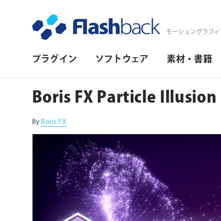
Flashback Japan Inc
モーショングラフィ
プ
プラグイン
ソフトウェア
素材・書籍
ラ
イ
Boris FX Particle Illusion
マ
リ・
By
Boris FX
ナ
ビ
ゲ
ー
シ