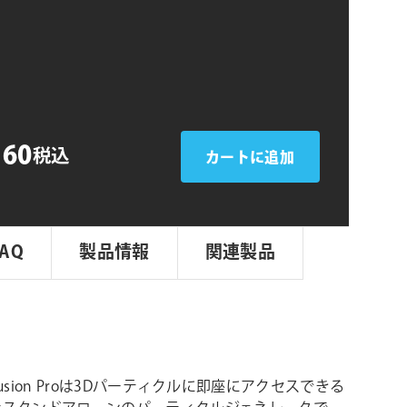
シ
ョ
ン
160
税込
カートに追加
FAQ
製品情報
関連製品
e Illusion Proは3Dパーティクルに即座にアクセスできる