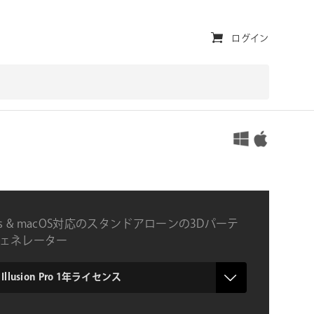
ユ
ログイン
ー
テ
ィ
対応OS
リ
テ
ィ・
ナ
ws & macOS対応のスタンドアローンの3Dパーテ
ビ
ェネレーター
ゲ
ー