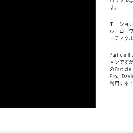
パワフル
す。
モーショ
ル、ロー
ーティク
Partic
ョンです
のParticle
Pro、DaVin
利用する