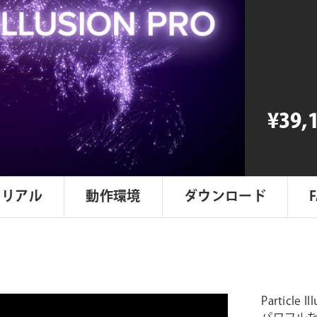
FX
Particle
Illusion
Pro
個
¥39,
トリアル
動作環境
ダウンロード
Particl