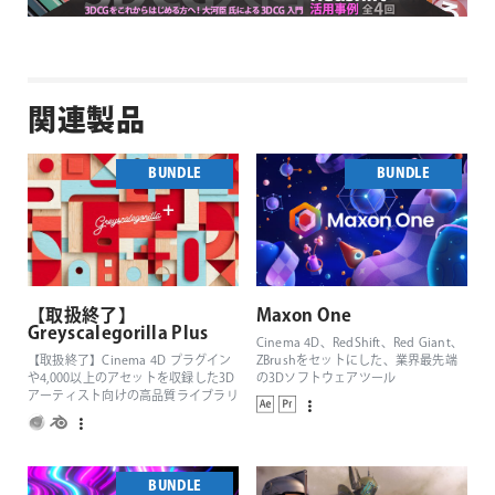
関連製品
BUNDLE
BUNDLE
【取扱終了】
Maxon One
Greyscalegorilla Plus
Cinema 4D、RedShift、Red Giant、
【取扱終了】Cinema 4D プラグイン
ZBrushをセットにした、業界最先端
や4,000以上のアセットを収録した3D
の3Dソフトウェアツール
アーティスト向けの高品質ライブラリ
BUNDLE