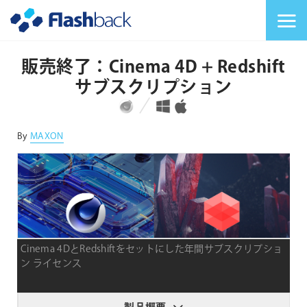
Flashback Japan Inc
メニューを切り替
販売終了：Cinema 4D + Redshift
サブスクリプション
対応プラットフォーム
対応OS
By
MAXON
Cinema 4DとRedshiftをセットにした年間サブスクリプショ
ン ライセンス