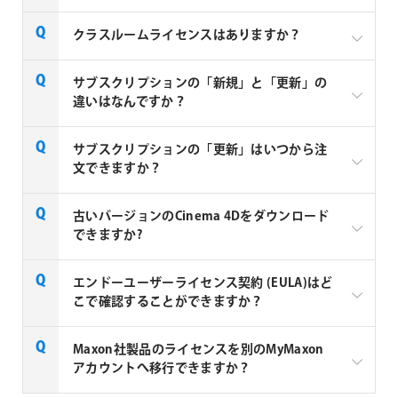
ティングライセンスは個人とユーザーのグループに割
り当てることができます。
Cinema 4D サブスクリプションをご注文の際には、
クラスルームライセンスはありますか？
MyMaxonアカウントが必要になります。MyMaxonア
チームアカウントでのライセンス運用につきまして
カウントを作成していない場合は、以下のPDFをご参
は 以下のPDFをご参照ください。
教育機関向けの「Cinema 4D サブスクリプション 1年
サブスクリプションの「新規」と「更新」の
照の上、アカウント作成をお願い致します。
間 フローティング クラスルーム ライセンス(2シート
違いはなんですか？
チームアカウントについて.pdf
MyMaxonアカウントの作成方法 (PDF)
以上)」をご用意しております。
ご検討の方は別途お見積もり致しますので
お問い合わ
【新規】としてご購入いただくケース
サブスクリプションの「更新」はいつから注
せ
ください。
– サブスクリプションを初めてご購入する場合
文できますか？
– サブスクリプションをお持ちでサブスクリプション
が終了して1ヶ月以上経過している場合
サブスクリプションの更新につきましては、終了日の
古いバージョンのCinema 4Dをダウンロード
【更新】としてご購入いただくケース
約1ヶ月前よりご注文可能です。
できますか?
– サブスクリプションをお持ちで間もなくサブスクリ
プションが終了する場合
エンドーユーザーライセンス契約 (EULA)はど
– サブスクリプションをお持ちでサブスクリプション
こで確認することができますか？
Cinema 4D S24
が終了して1ヶ月以内の場合
Cinema 4D R23
Maxon Computer社製品の エンドーユーザーライセ
Maxon社製品のライセンスを別のMyMaxon
Cinema 4D（過去のバージョン）
ンス契約 (EULA)は 下記リンクよりご確認ください。
アカウントへ移行できますか？