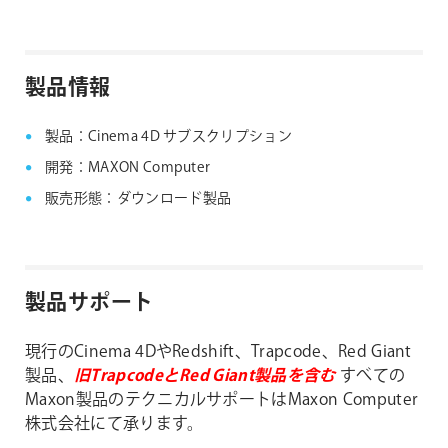
エンドーユーザーライセンス契約 (EULA)
MyMaxonアカウントのライセンスを別のMyMaxonア
カウントに移行することはできません。ご注文の際に
はMyMaxonアカウントの登録Emailアドレスに間違い
製品情報
のないようにご注意ください。
製品：Cinema 4D サブスクリプション
開発：MAXON Computer
販売形態：ダウンロード製品
製品サポート
現行のCinema 4DやRedshift、Trapcode、Red Giant
製品、
旧TrapcodeとRed Giant製品を含む
すべての
Maxon製品のテクニカルサポートはMaxon Computer
株式会社にて承ります。