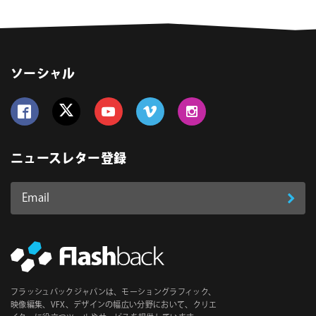
ソーシャル
Follow us on Facebook
Follow us on Twitter
Follow us on YouTube
Follow us on Vimeo
Follow us on Instagram
ニュースレター登録
Email
登
ア
ド
録
レ
ス
*
必
フラッシュバックジャパンは、モーショングラフィック、
須
映像編集、VFX、デザインの幅広い分野において、クリエ