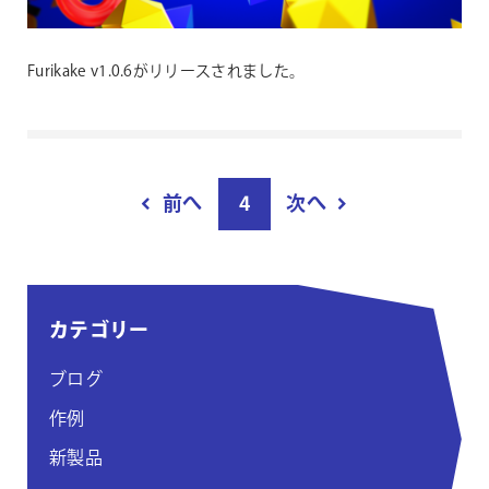
Furikake v1.0.6がリリースされました。
投
前へ
4
次へ
稿
ペ
ー
ジ
カテゴリー
付
け
ブログ
作例
新製品