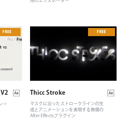
用のエクスポーター
FREE
FREE
 V2
Thicc Stroke
レッ
マスクに沿ったストロークラインの生
成とアニメーションを実現する無償の
After Effectsプラグイン