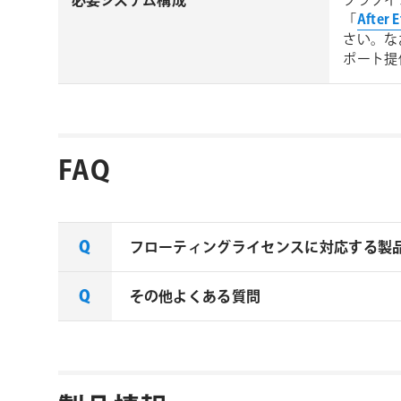
必要システム構成
プラグイ
「
After
さい。な
ポート提
FAQ
フローティングライセンスに対応する製
その他よくある質問
一部製品でフローティングライセンスの
ご確認ください。なお、下記リンクにな
aescripts + aeplugins社 フ
aescripts + aeplugins社製品 FAQ