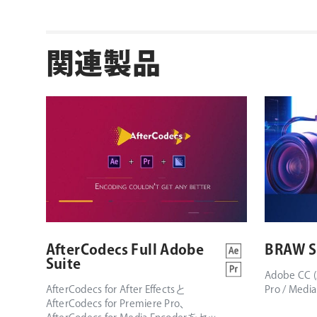
関連製品
AfterCodecs Full Adobe
BRAW S
Suite
Adobe CC (A
AfterCodecs for After Effectsと
Pro / Media 
AfterCodecs for Premiere Pro、