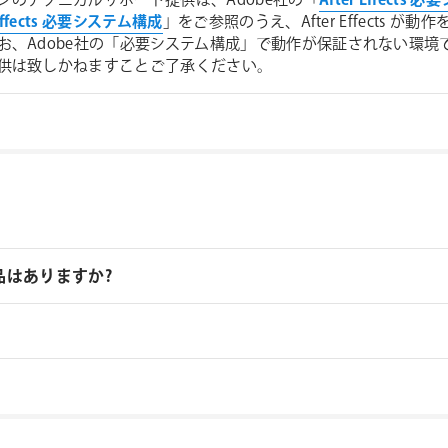
ンのテクニカルサポート提供は、Adobe社の「
After Effects
 Effects 必要システム構成
」をご参照のうえ、After Effects
お、Adobe社の「必要システム構成」で動作が保証されない環
供は致しかねますことご了承ください。
品はありますか?
取扱いがあります、フローティングライセンス対応製品につき
い製品につきましては、ノードロックライセンスのみの提供と
ローティングライセンス対応製品