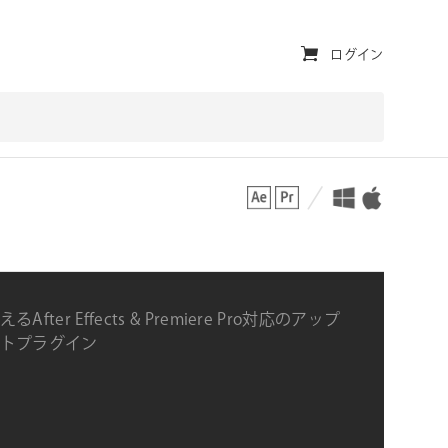
ユ
ログイン
ー
テ
ィ
対応プラットフォーム
対応OS
リ
テ
ィ・
ナ
After Effects & Premiere Pro対応のアップ
ビ
トプラグイン
ゲ
ー