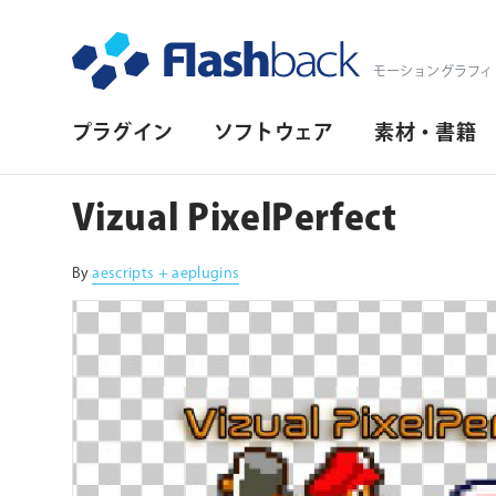
Flashback Japan Inc
モーショングラフィ
プ
プラグイン
ソフトウェア
素材・書籍
ラ
イ
Vizual PixelPerfect
マ
リ・
By
aescripts + aeplugins
ナ
ビ
ゲ
ー
シ