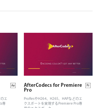
AfterCodecs for Premiere
Pro
などのエ
ProResやH264、H265、HAPなどのエ
ts専
クスポートを実現するPremiere Pro専