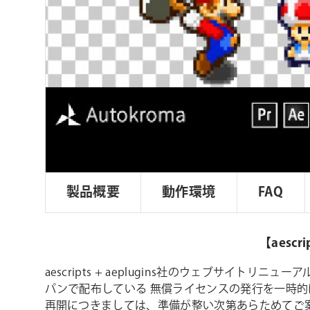
ョ
ン
製品概要
動作環境
FAQ
【aesc
aescripts + aeplugins社のウェブサ
パンで配布している 無償ライセンスの発行を一時的
再開につきましては、準備が整い次第あらためてご