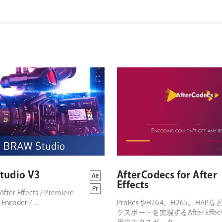
tudio V3
AfterCodecs for After
Effects
fter Effects / Premiere
Encoder / ...
ProResやH264、H265、HAP
クスポートを実現するAfter Effec