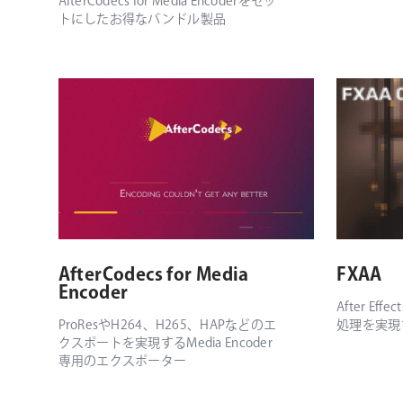
AfterCodecs for Media Encoderをセッ
トにしたお得なバンドル製品
AfterCodecs for Media
FXAA
Encoder
After E
ProResやH264、H265、HAPなどのエ
処理を実現
クスポートを実現するMedia Encoder
専用のエクスポーター