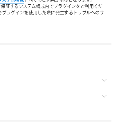
 必要システム構成
」内でのご利用が前提となります。
 が動作を保証するシステム構成内でプラグインをご利用くだ
境でプラグインを使用した際に発生するトラブルへのサ
ましては下記リンクより
なります。