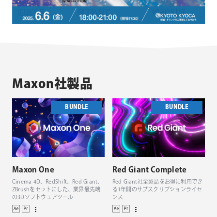
Maxon社製品
BUNDLE
BUNDLE
Maxon One
Red Giant Complete
Cinema 4D、RedShift、Red Giant、
Red Giant社全製品をお得に利用でき
ZBrushをセットにした、業界最先端
る1年間のサブスクリプションライセ
の3Dソフトウェアツール
ンス