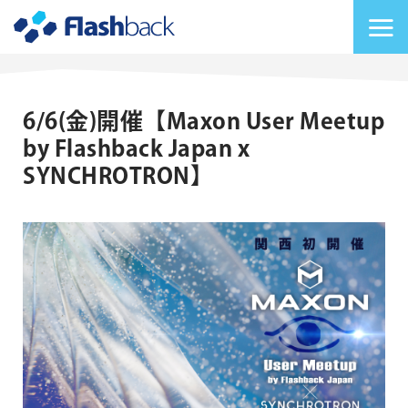
Flashback Japan Inc
メニューを切り替
6/6(金)開催【Maxon User Meetup
by Flashback Japan x
SYNCHROTRON】