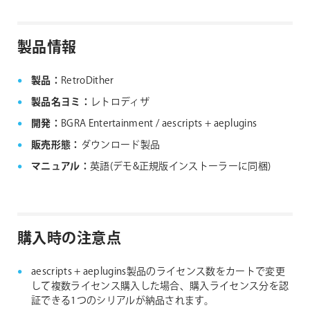
クにない製品につきましては、ノードロックライセン
aescripts + aeplugins社製品 FAQ
スのみの提供となります。
製品情報
aescripts + aeplugins社 フローティングライセン
ス対応製品
製品：
RetroDither
製品名ヨミ：
レトロディザ
開発：
BGRA Entertainment / aescripts + aeplugins
販売形態：
ダウンロード製品
マニュアル：
英語(デモ&正規版インストーラーに同梱)
購入時の注意点
aescripts + aeplugins製品のライセンス数をカートで変更
して複数ライセンス購入した場合、購入ライセンス分を認
証できる1つのシリアルが納品されます。