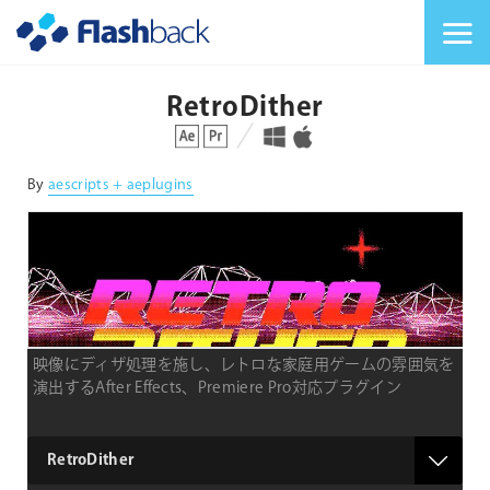
Flashback Japan Inc
メニューを切り替
RetroDither
対応プラットフォーム
対応OS
By
aescripts + aeplugins
映像にディザ処理を施し、レトロな家庭用ゲームの雰囲気を
演出するAfter Effects、Premiere Pro対応プラグイン
product