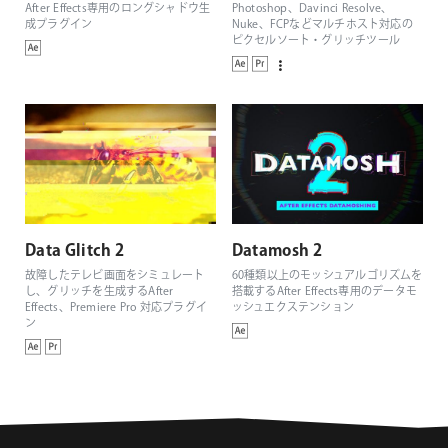
After Effects専用のロングシャドウ生
Photoshop、Davinci Resolve、
成プラグイン
Nuke、FCPなどマルチホスト対応の
ピクセルソート・グリッチツール
Data Glitch 2
Datamosh 2
故障したテレビ画面をシミュレート
60種類以上のモッシュアルゴリズムを
し、グリッチを生成するAfter
搭載するAfter Effects専用のデータモ
Effects、Premiere Pro 対応プラグイ
ッシュエクステンション
ン