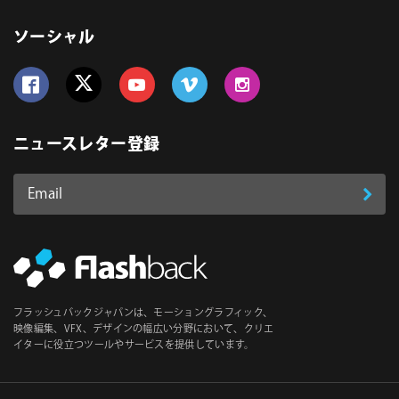
ソーシャル
Follow us on Facebook
Follow us on Twitter
Follow us on YouTube
Follow us on Vimeo
Follow us on Instagram
ニュースレター登録
Email
登
ア
ド
録
レ
ス
*
必
フラッシュバックジャパンは、モーショングラフィック、
須
映像編集、VFX、デザインの幅広い分野において、クリエ
イターに役立つツールやサービスを提供しています。