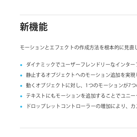
新機能
モーションとエフェクトの作成方法を根本的に見直
ダイナミックでユーザーフレンドリーなインター
静止する
オブジェクトへのモーション追加を実現
動く
オブジェクト
に対し
、
1
つ
の
モーション
が
7
つ
テキストにもモーションを追加することでユニー
ドロップレットコントローラーの増加により、カ