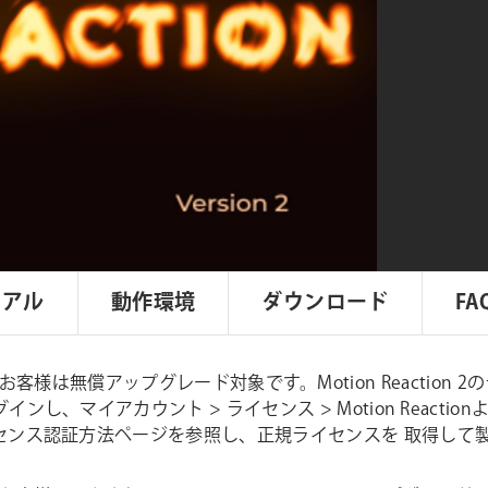
リアル
動作環境
ダウンロード
FA
入したお客様は無償アップグレード対象です。Motion Reaction 2
し、マイアカウント > ライセンス > Motion React
センス認証方法ページを参照し、正規ライセンスを 取得して