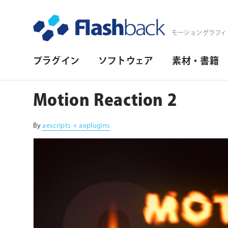
Flashback Japan Inc
モーショングラフィ
プ
プラグイン
ソフトウェア
素材・書籍
ラ
イ
Motion Reaction 2
マ
リ・
By
aescripts + aeplugins
ナ
ビ
ゲ
ー
シ