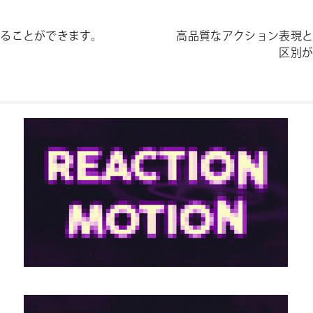
ることができます。
高
品質
な
アクション
表現
区別