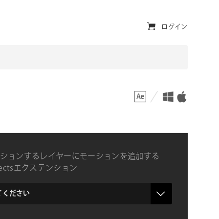
ユ
ログイン
ー
テ
ィ
対応プラットフォーム
対応OS
リ
テ
ィ・
ナ
ションするレイヤーにモーションを追加する
ビ
Effectsエクステンション
ゲ
ー