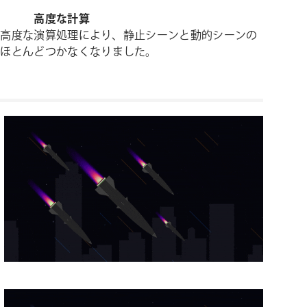
高度な計算
と
高度
な
演算
処理
により、
静止
シーン
と
動的
シーン
の
が
ほとんど
つ
か
なく
なり
ま
した。