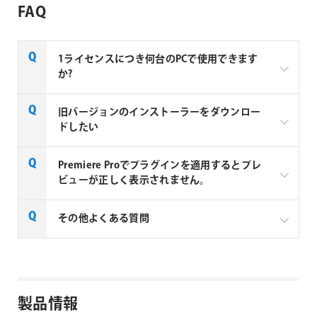
FAQ
1ライセンスにつき何台のPCで使用できます
か?
Digital Anarchy社製品は、1ライセンスにつき、1台の
旧バージョンのインストーラーをダウンロー
コンピューターで使用いただけます。インストール
ドしたい
は、1ライセンスにつき、2台のコンピューターに許可
されますが、2台のマシンで同時に使用することは許
下記リンクより旧バージョンのインストーラーをダウ
Premiere Proでプラグインを適用するとプレ
可されておりません。
ンロードしてください。
ビューが正しく表示されません。
Digital Anarchy 社製品 旧バージョンインストーラー
Premiere Proでプラグイン利用時、プレビューが正し
その他よくある質問
く表示されない場合は以下の手順をお試しください。
① Premiere Proが最新か確認する、アップデートが
利用できる場合は更新します。
Digital Anarchy社製品よくある質問
② プラグインをアンインストールします。
③ アンイストール後、SHIFTキーを推しながら
製品情報
Premiere Proを起動し、プラグインキャッシュをリセ