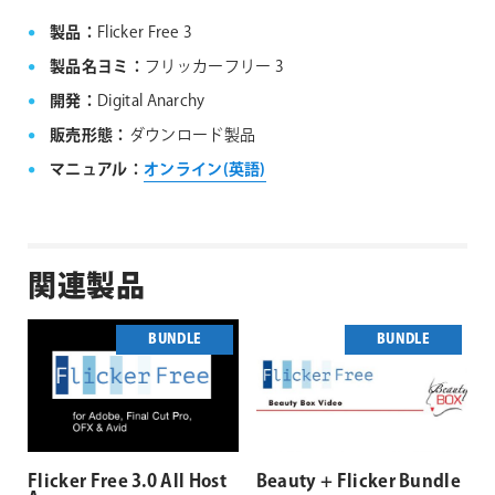
ットします。
製品：
Flicker Free 3
④ 起動したPremiere Proを終了します。
⑤ 製品ページから最新版のインストーラーをダウン
製品名ヨミ：
フリッカーフリー 3
ロードして再インストールします。
開発：
Digital Anarchy
⑥ Premiere Proを再起動してプラグインを動作を確
認してください。
販売形態：
ダウンロード製品
マニュアル：
オンライン(英語)
関連製品
BUNDLE
BUNDLE
Flicker Free 3.0 All Host
Beauty + Flicker Bundle