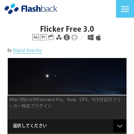
Flashback Japan Inc
メニューを切り替
Flicker Free 3.0
対応プラットフォーム
対応OS
By
Digital Anarchy
After EffectsやPremiere Pro、Avid、OFX、FCP対応のフリ
ッカー除去プラグイン
products