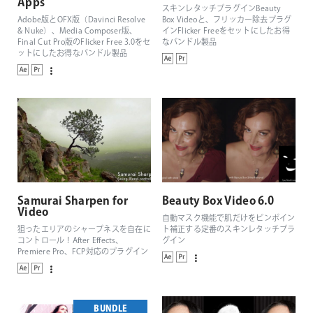
Apps
スキンレタッチプラグインBeauty
Adobe版とOFX版（Davinci Resolve
Box Videoと、フリッカー除去プラグ
& Nuke）、Media Composer版、
インFlicker Freeをセットにしたお得
Final Cut Pro版のFlicker Free 3.0をセ
なバンドル製品
ットにしたお得なバンドル製品
Samurai Sharpen for
Beauty Box Video 6.0
Video
自動マスク機能で肌だけをピンポイン
狙ったエリアのシャープネスを自在に
ト補正する定番のスキンレタッチプラ
コントロール！After Effects、
グイン
Premiere Pro、FCP対応のプラグイン
BUNDLE