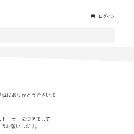
ユ
ログイン
ー
テ
ィ
リ
テ
ィ・
ナ
用頂き誠にありがとうございま
ビ
ゲ
ンストーラーにつきまして
ー
ようお願いします。