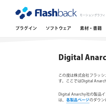
Flashback Japan Inc
モーショングラフィ
プ
プラグイン
ソフトウェア
素材・書籍
ラ
イ
マ
Digital 
リ・
ナ
この度は株式会社フラッシュバ
ビ
す。ここではDigital A
ゲ
ー
Digital Anarch
は、
各製品ページ
のダウン
シ