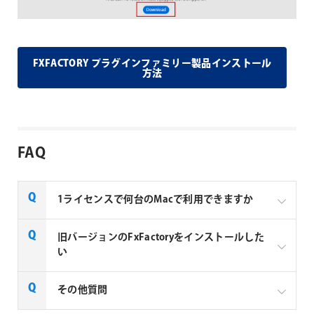
FXFACTORY プラグインファミリー製品インストール
方法
FAQ
1ライセンスで何台のMacで利用できますか
Noise Industries社製品、FxFactory プラグインファミ
旧バージョンのFxFactoryをインストールした
リー製品は、1ライセンスにつき1台のMacでのみ使用
い
できる製品です。
FxFactory 旧バージョンインストーラーページよりご
その他質問
利用のOSに対応するインストーラーをダウンロード