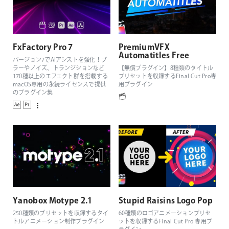
FxFactory Pro 7
PremiumVFX
Automatitles Free
バージョン7でAIアシストを強化！ブ
ラーやノイズ、トランジションなど
【無償プラグイン】8種類のタイトル
170種以上のエフェクト群を搭載する
プリセットを収録するFinal Cut Pro専
macOS専用の永続ライセンスで提供
用プラグイン
のプラグイン集
Yanobox Motype 2.1
Stupid Raisins Logo Pop
250種類のプリセットを収録するタイ
60種類のロゴアニメーションプリセ
トルアニメーション制作プラグイン
ットを収録するFinal Cut Pro 専用プ