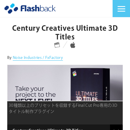
Flashback Japan Inc
メニューを切り替
Century Creatives Ultimate 3D
Titles
対応プラットフォーム
対応OS
By
Noise Industries / FxFactory
30種類以上のプリセットを収録するFinal Cut Pro専用の3D
タイトル制作プラグイン
type