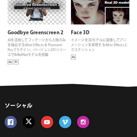
Goodbye Greenscreen 2
Face 3D
AIを活用してフッテージから人物のみ
イメージを3Dモデルに変換してアニ
を抽出するAfter Effects & Premiere
メーションを実現するAfter Effectsエ
Proプラグイン、バージョン2のリリー
クステンション
スでBiRefNetモデルを搭載
ソーシャル
Follow us on Facebook
Follow us on Twitter
Follow us on YouTube
Follow us on Vimeo
Follow us on Instagram