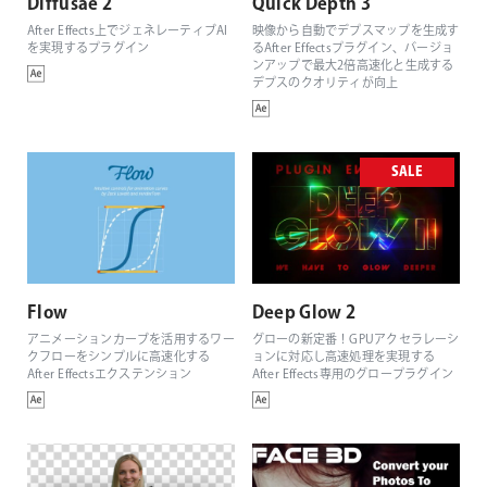
Diffusae 2
Quick Depth 3
After Effects上でジェネレーティブAI
映像から自動でデプスマップを生成す
を実現するプラグイン
るAfter Effectsプラグイン、バージョ
ンアップで最大2倍高速化と生成する
デプスのクオリティが向上
SALE
Flow
Deep Glow 2
アニメーションカーブを活用するワー
グローの新定番！GPUアクセラレーシ
クフローをシンプルに高速化する
ョンに対応し高速処理を実現する
After Effectsエクステンション
After Effects専用のグロープラグイン