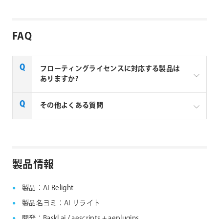
FAQ
フローティングライセンスに対応する製品は
ありますか?
一部製品でフローティングライセンスの取扱いがあり
その他よくある質問
ます、フローティングライセンス対応製品につきまし
ては下記リンクよりご確認ください。なお、下記リン
クにない製品につきましては、ノードロックライセン
aescripts + aeplugins社製品 FAQ
スのみの提供となります。
製品情報
aescripts + aeplugins社 フローティングライセン
ス対応製品
製品：AI Relight
製品名ヨミ：AI リライト
開発：Baskl.ai / aescripts + aeplugins