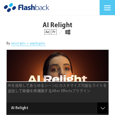
Flashback Japan Inc
メニューを切り替
AI Relight
対応プラットフォーム
対応OS
By
aescripts + aeplugins
AIを活用してあらゆるシーンにカスタマイズ可能なライトを
追加して映像を再構築するAfter Effectsプラグイン
type