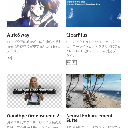
AutoSway
ClearPlus
ロープや髪の毛など、ゆらゆらと揺れ
GPUのアクセラレーションをサポート
る表現を簡単に実現するAfter Effects
し、ローライトビデオをクリアにする
スクリプト
After EffectsとPremiere Pro対応プラ
グイン
Goodbye Greenscreen 2
Neural Enhancement
Suite
AIを活用してフッテージから人物のみ
を抽出するAfter Effects & Premiere
AIを利用してビデオのカラー化やブラ