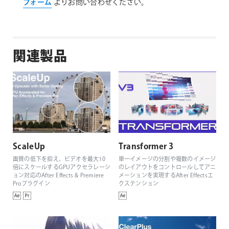
フォーム
よりお問い合わせください。
関連製品
ScaleUp
Transformer 3
画質の低下を抑え、ビデオを最大10
単一イメージの分割や複数のイメージ
倍にスケールするGPUアクセラレーシ
のレイアウトをコントロールしてアニ
ョン対応のAfter Effects & Premiere
メーションを実現するAfter Effectsエ
Proプラグイン
クステンション