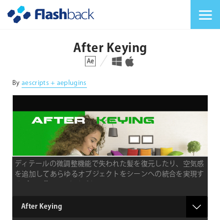
Flashback Japan Inc
メニューを切り替
After Keying
対応プラットフォーム
対応OS
By
aescripts + aeplugins
ディテールの微調整機能で失われた髪を復元したり、空気感
を追加してあらゆるオブジェクトをシーンへの統合を実現す
るAfter Effectsスクリプト
type