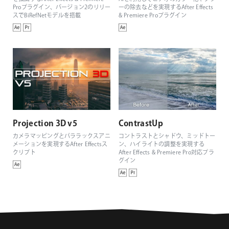
Proプラグイン、バージョン2のリリー
ーの除去などを実現するAfter Effects
スでBiRefNetモデルを搭載
& Premiere Proプラグイン
Projection 3D v5
ContrastUp
カメラマッピングとパララックスアニ
コントラストとシャドウ、ミッドトー
メーションを実現するAfter Effectsス
ン、ハイライトの調整を実現する
クリプト
After Effects & Premiere Pro対応プラ
グイン