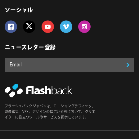
ソーシャル
Follow us on Facebook
Follow us on Twitter
Follow us on YouTube
Follow us on Vimeo
Follow us on Instagram
ニュースレター登録
Email
登
ア
ド
録
レ
ス
*
必
フラッシュバックジャパンは、モーショングラフィック、
須
映像編集、VFX、デザインの幅広い分野において、クリエ
イターに役立つツールやサービスを提供しています。