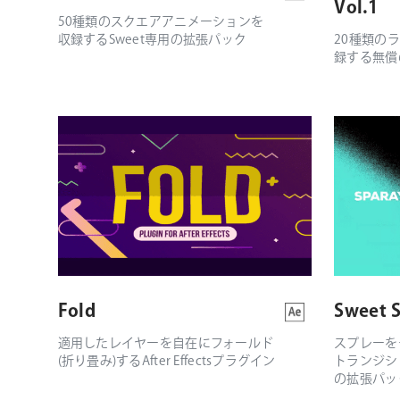
Vol.1
50種類のスクエアアニメーションを
収録するSweet専用の拡張パック
20種類の
録する無償
Fold
Sweet S
適用したレイヤーを自在にフォールド
スプレーを
(折り畳み)するAfter Effectsプラグイン
トランジシ
の拡張パッ