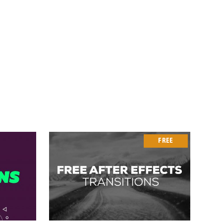
シ
ョ
ン
FREE