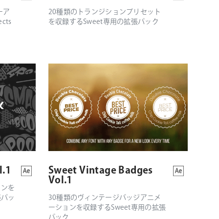
ーア
20種類のトランジションプリセット
cts
を収録するSweet専用の拡張パック
l.1
Sweet Vintage Badges
Vol.1
ョンを
張パッ
30種類のヴィンテージバッジアニメ
ーションを収録するSweet専用の拡張
パック