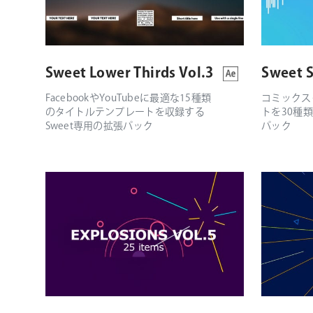
Sweet Lower Thirds Vol.3
Sweet S
FacebookやYouTubeに最適な15種類
コミックス
のタイトルテンプレートを収録する
トを30種類
Sweet専用の拡張パック
パック