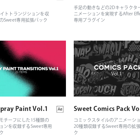
手足の動きなどの2Dキャラクタ
ライトトランジションを収
ニメーションを実現するAfter Effe
のSweet専用拡張パック
専用プラグイン
pray Paint Vol.1
Sweet Comics Pack Vo
モチーフにした15種類の
コミックスタイルのアニメーシ
ョンを収録するSweet専用
20種類収録するSweet専用の拡
ク
ク