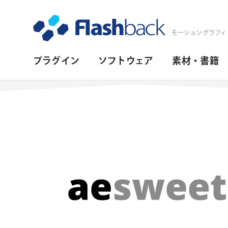
Flashback Japan Inc
モーショングラフィ
プ
プラグイン
ソフトウェア
素材・書籍
ラ
イ
マ
リ・
ナ
ビ
ゲ
ー
シ