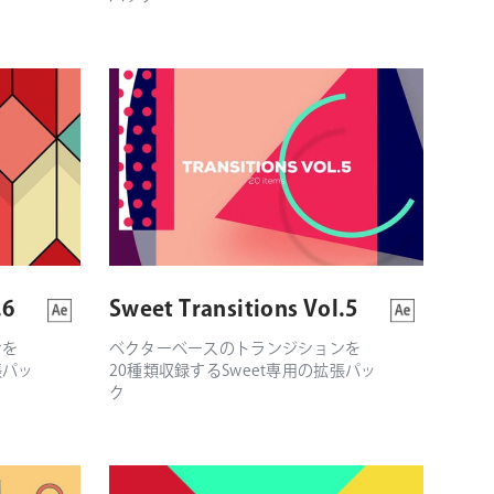
.6
Sweet Transitions Vol.5
ンを
ベクターベースのトランジションを
張パッ
20種類収録するSweet専用の拡張パッ
ク