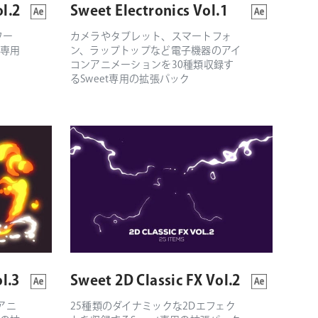
l.2
Sweet Electronics Vol.1
ワー
カメラやタブレット、スマートフォ
t専用
ン、ラップトップなど電子機器のアイ
コンアニメーションを30種類収録す
るSweet専用の拡張パック
l.3
Sweet 2D Classic FX Vol.2
アニ
25種類のダイナミックな2Dエフェク