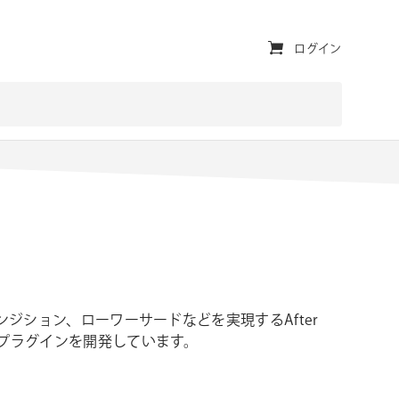
ユ
ログイン
ー
テ
ィ
リ
テ
ィ・
ナ
ビ
トランジション、ローワーサードなどを実現するAfter
ゲ
トやプラグインを開発しています。
ー