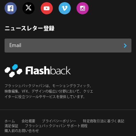
Follow us on Facebook
Follow us on Twitter
Follow us on YouTube
Follow us on Vimeo
Follow us on Instagram
ニュースレター登録
Email
登
ア
ド
録
レ
ス
*
必
フラッシュバックジャパンは、モーショングラフィック、
須
映像編集、VFX、デザインの幅広い分野において、クリエ
イターに役立つツールやサービスを提供しています。
セ
ホーム
会社概要
プライバシーポリシー
特定商取引法に基づく表記
満足保証
フラッシュバックジャパン サポート規程
購入前のお問い合わせ
カ