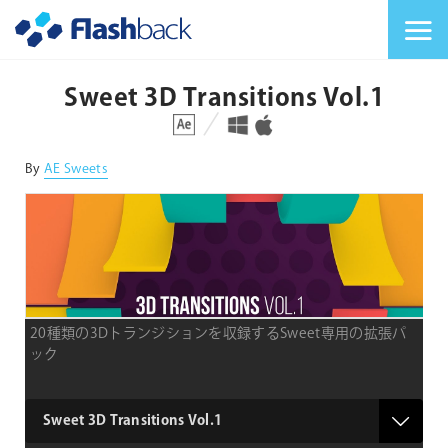
Flashback Japan Inc
メニューを切り替
Sweet 3D Transitions Vol.1
対応プラットフォーム
対応OS
By
AE Sweets
20種類の3Dトランジションを収録するSweet専用の拡張パ
ック
product