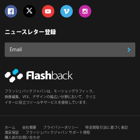
Follow us on Facebook
Follow us on Twitter
Follow us on YouTube
Follow us on Vimeo
Follow us on Instagram
ニュースレター登録
Email
登
ア
ド
録
レ
ス
*
必
フラッシュバックジャパンは、モーショングラフィック、
須
映像編集、VFX、デザインの幅広い分野において、クリエ
イターに役立つツールやサービスを提供しています。
セ
ホーム
会社概要
プライバシーポリシー
特定商取引法に基づく表記
満足保証
フラッシュバックジャパン サポート規程
購入前のお問い合わせ