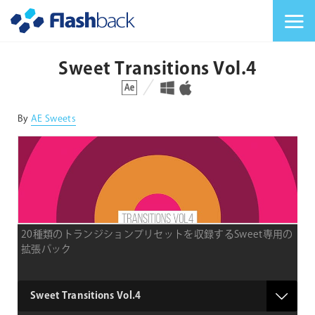
Flashback Japan Inc
メニューを切り替
Sweet Transitions Vol.4
対応プラットフォーム
対応OS
By
AE Sweets
20種類のトランジションプリセットを収録するSweet専用の
拡張パック
product