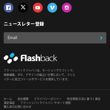
Follow us on Facebook
Follow us on Twitter
Follow us on YouTube
Follow us on Vimeo
Follow us on Instagram
ニュースレター登録
Email
登
ア
ド
録
レ
ス
*
必
フラッシュバックジャパンは、モーショングラフィック、
須
映像編集、VFX、デザインの幅広い分野において、クリエ
イターに役立つツールやサービスを提供しています。
セ
ホーム
会社概要
プライバシーポリシー
特定商取引法に基づく表記
満足保証
フラッシュバックジャパン サポート規程
購入前のお問い合わせ